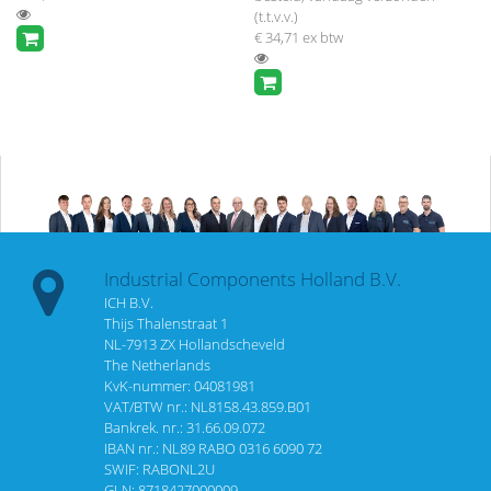
(t.t.v.v.)
€ 34,71
ex btw
Industrial Components Holland B.V.
ICH B.V.
Thijs Thalenstraat 1
NL-7913 ZX Hollandscheveld
The Netherlands
KvK-nummer: 04081981
VAT/BTW nr.: NL8158.43.859.B01
Bankrek. nr.: 31.66.09.072
IBAN nr.: NL89 RABO 0316 6090 72
SWIF: RABONL2U
GLN: 8718427000009