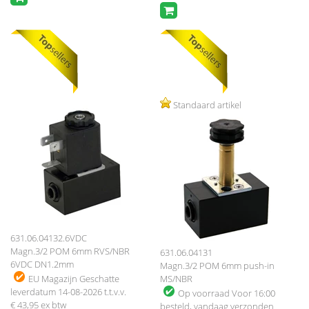
Standaard artikel
631.06.04132.6VDC
Magn.3/2 POM 6mm RVS/NBR
631.06.04131
6VDC DN1.2mm
Magn.3/2 POM 6mm push-in
EU Magazijn
Geschatte
MS/NBR
leverdatum 14-08-2026 t.t.v.v.
Op voorraad
Voor 16:00
€ 43,95
ex btw
besteld, vandaag verzonden