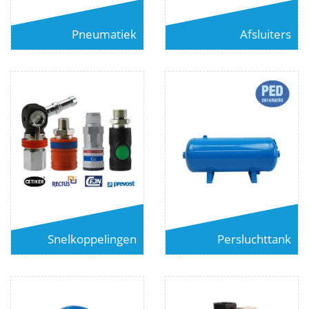
Pneumatiek
Afsluiters
Snelkoppelingen
Persluchttank