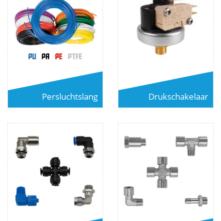
Persluchtslang
Drukschakelaar