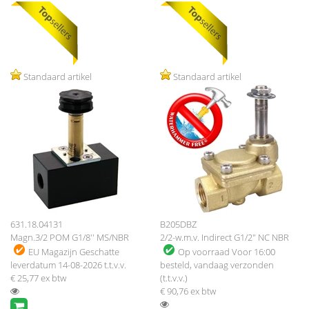
Standaard artikel
Standaard artikel
631.18.04131
B205DBZ
Magn.3/2 POM G1/8'' MS/NBR
2/2-w.m.v. Indirect G1/2" NC NBR
EU Magazijn
Geschatte
Op voorraad
Voor 16:00
leverdatum 14-08-2026 t.t.v.v.
besteld, vandaag verzonden
€ 25,77
ex btw
(t.t.v.v.)
€ 90,76
ex btw