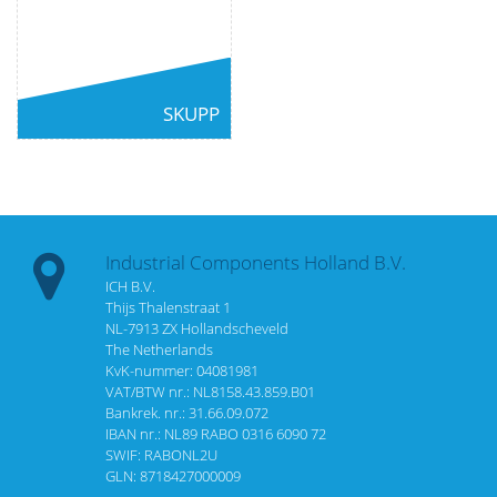
SKUPP
Industrial Components Holland B.V.
ICH B.V.
Thijs Thalenstraat 1
NL-7913 ZX Hollandscheveld
The Netherlands
KvK-nummer: 04081981
VAT/BTW nr.: NL8158.43.859.B01
Bankrek. nr.: 31.66.09.072
IBAN nr.: NL89 RABO 0316 6090 72
SWIF: RABONL2U
GLN: 8718427000009