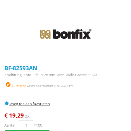
BF-82593AN
Knelfitting, Knie 1" bi. x 28 mm. vernikkeld Gastec / Kiwa
EU Magazijn
Geschatte leverdatum 23-08-2026 t.t.v.v.
voeg toe aan favorieten
€ 19,29
ex
Aantal
×100