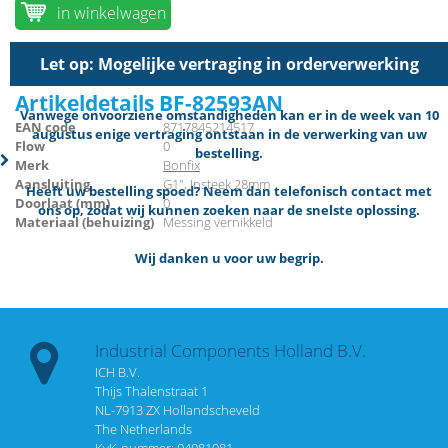
in winkelwagen
Let op: Mogelijke vertraging in orderverwerking
Artikeldetails BF-82593AN
Vanwege onvoorziene omstandigheden kan er in de week van 10
EAN code
8717845214517
augustus enige vertraging ontstaan in de verwerking van uw
Flow
0
bestelling.
Merk
Bonfix
Aansluiting
G1", Insteek 28mm
Heeft uw bestelling spoed? Neem dan telefonisch contact met
Doorlaat (mm)
0
ons op, zodat wij kunnen zoeken naar de snelste oplossing.
Materiaal (behuizing)
Messing vernikkeld
Wij danken u voor uw begrip.
Industrial Components Holland B.V.
ICH B.V.
Thijs Thalenstraat 1
NL-7913 ZX Hollandscheveld
The Netherlands