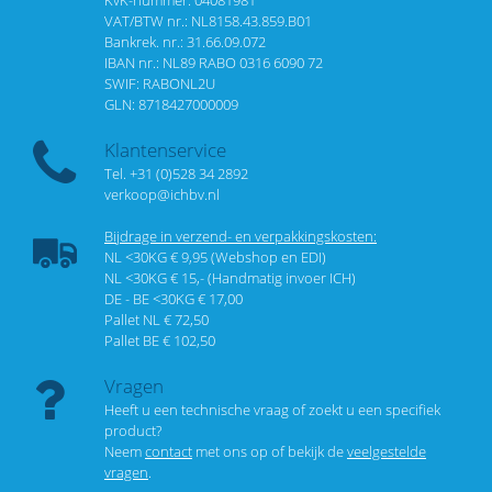
KvK-nummer: 04081981
VAT/BTW nr.: NL8158.43.859.B01
Bankrek. nr.: 31.66.09.072
IBAN nr.: NL89 RABO 0316 6090 72
SWIF: RABONL2U
GLN: 8718427000009
Klantenservice
Tel. +31 (0)528 34 2892
verkoop@ichbv.nl
Bijdrage in verzend- en verpakkingskosten:
NL <30KG € 9,95 (Webshop en EDI)
NL <30KG € 15,- (Handmatig invoer ICH)
DE - BE <30KG € 17,00
Pallet NL € 72,50
Pallet BE € 102,50
Vragen
Heeft u een technische vraag of zoekt u een specifiek
product?
Neem
contact
met ons op of bekijk de
veelgestelde
vragen
.