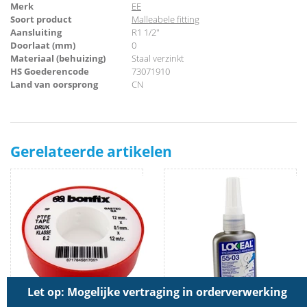
Merk
EE
Soort product
Malleabele fitting
Aansluiting
R1 1/2"
Doorlaat (mm)
0
Materiaal (behuizing)
Staal verzinkt
HS Goederencode
73071910
Land van oorsprong
CN
Gerelateerde artikelen
Let op: Mogelijke vertraging in orderverwerking