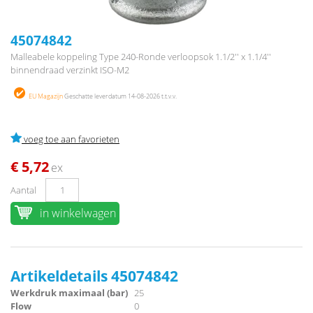
45074842
Malleabele koppeling Type 240-Ronde verloopsok 1.1/2'' x 1.1/4''
binnendraad verzinkt ISO-M2
EU Magazijn
Geschatte leverdatum 14-08-2026 t.t.v.v.
voeg toe aan favorieten
€ 5,72
ex
Aantal
in winkelwagen
Artikeldetails 45074842
Werkdruk maximaal (bar)
25
Flow
0