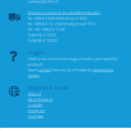
verkoop@ichbv.nl
Bijdrage in verzend- en verpakkingskosten:
NL <30KG € 9,95 (Webshop en EDI)
NL <30KG € 15,- (Handmatig invoer ICH)
DE - BE <30KG € 17,00
Pallet NL € 72,50
Pallet BE € 102,50
Vragen
Heeft u een technische vraag of zoekt u een specifiek
product?
Neem
contact
met ons op of bekijk de
veelgestelde
vragen
.
Websites & Socials
ichbv.nl
de-engineer.nl
LinkedIn
Instagram
YouTube