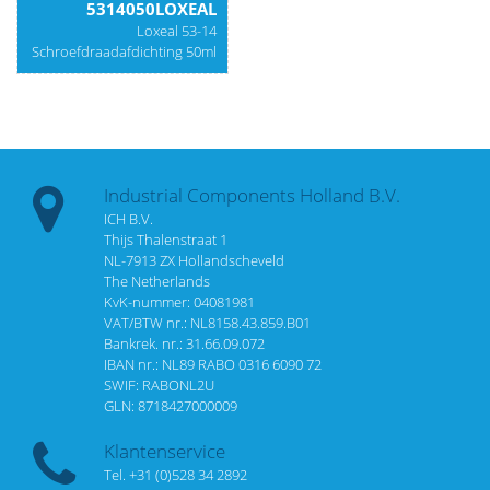
5314050LOXEAL
Loxeal 53-14
Schroefdraadafdichting 50ml
Industrial Components Holland B.V.
ICH B.V.
Thijs Thalenstraat 1
NL-7913 ZX Hollandscheveld
The Netherlands
KvK-nummer: 04081981
VAT/BTW nr.: NL8158.43.859.B01
Bankrek. nr.: 31.66.09.072
IBAN nr.: NL89 RABO 0316 6090 72
SWIF: RABONL2U
GLN: 8718427000009
Klantenservice
Tel. +31 (0)528 34 2892