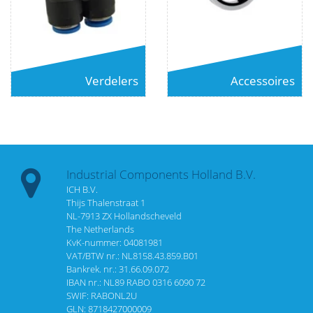
Verdelers
Accessoires
Industrial Components Holland B.V.
ICH B.V.
Thijs Thalenstraat 1
NL-7913 ZX Hollandscheveld
The Netherlands
KvK-nummer: 04081981
VAT/BTW nr.: NL8158.43.859.B01
Bankrek. nr.: 31.66.09.072
IBAN nr.: NL89 RABO 0316 6090 72
SWIF: RABONL2U
GLN: 8718427000009