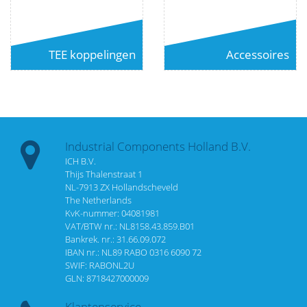
TEE koppelingen
Accessoires
Industrial Components Holland B.V.
ICH B.V.
Thijs Thalenstraat 1
NL-7913 ZX Hollandscheveld
The Netherlands
KvK-nummer: 04081981
VAT/BTW nr.: NL8158.43.859.B01
Bankrek. nr.: 31.66.09.072
IBAN nr.: NL89 RABO 0316 6090 72
SWIF: RABONL2U
GLN: 8718427000009
Klantenservice