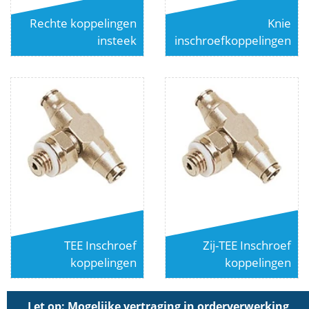
Rechte koppelingen
Knie
insteek
inschroefkoppelingen
TEE Inschroef
Zij-TEE Inschroef
koppelingen
koppelingen
Let op: Mogelijke vertraging in orderverwerking