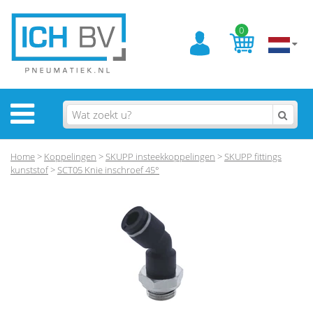
0
Home
>
Koppelingen
>
SKUPP insteekkoppelingen
>
SKUPP fittings
kunststof
>
SCT05 Knie inschroef 45°