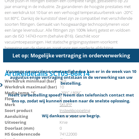
Onze push-in fittingen bieden een complete range, gebaseerd op 20
jaar ervaring in de industrie. Ze garanderen de hoogste prestaties met
een werkdruk tot 10 bar en een verhoogd temperatuurbereik van -20°C
tot 80°C. Dankzij de kunststof steel zijn ze compatibel met verschillende
soorten fittingen. Gemaakt van hoogwaardige technopolymeren voor
een lange levensduur. Alle fittingen zijn 100% lekvrij getest en voldoen
aan de ISO 14743-norm (behalve Ø16). Geschikt voor
vacuümtoepassingen. Het statische grijpingssysteem voorkomt
beweging van de slang en zorgt voor een perfecte afdichting.
Ontworpen voor maximale doorstroming, afgestemd op de diameter en
Let op: Mogelijke vertraging in orderverwerking
schroefdraad.
Vanwege onvoorziene omstandigheden kan er in de week van 10
Artikeldetails SCT05-06R14
augustus enige vertraging ontstaan in de verwerking van uw
Werkdruk minimaal (bar)
-0,9
bestelling.
Werkdruk maximaal (bar)
10
Media temp. °C
-20°C / 80°C
Heeft uw bestelling spoed? Neem dan telefonisch contact met
Flow
0
ons op, zodat wij kunnen zoeken naar de snelste oplossing.
Merk
SKUPP
Soort product
Insteekkoppeling
Wij danken u voor uw begrip.
Aansluiting
R1/4", 6mm
Uitvoering
Knie
Doorlaat (mm)
0
HS Goederencode
74122000