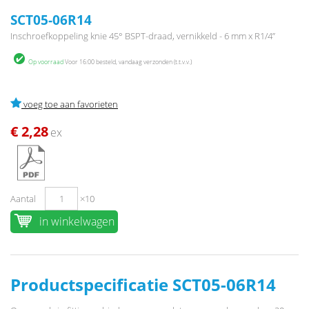
SCT05-06R14
Inschroefkoppeling knie 45° BSPT-draad, vernikkeld - 6 mm x R1/4”
Op voorraad
Voor 16:00 besteld, vandaag verzonden (t.t.v.v.)
voeg toe aan favorieten
€ 2,28
ex
Aantal
×10
in winkelwagen
Productspecificatie SCT05-06R14