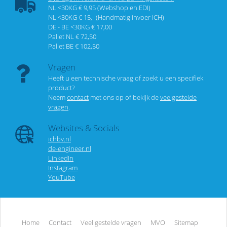
NL <30KG € 9,95 (Webshop en EDI)
NL <30KG € 15,- (Handmatig invoer ICH)
DE - BE <30KG € 17,00
Pallet NL € 72,50
Pallet BE € 102,50
Vragen
Heeft u een technische vraag of zoekt u een specifiek
product?
Neem
contact
met ons op of bekijk de
veelgestelde
vragen
.
Websites & Socials
ichbv.nl
de-engineer.nl
LinkedIn
Instagram
YouTube
Home
Contact
Veel gestelde vragen
MVO
Sitemap