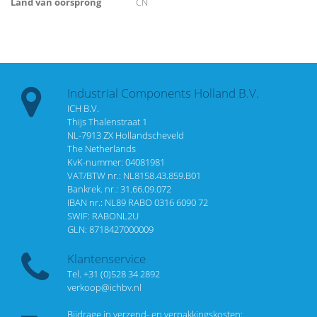
Land van oorsprong
CN
Industrial Components Holland B.V.
ICH B.V.
Thijs Thalenstraat 1
NL-7913 ZX Hollandscheveld
The Netherlands
KvK-nummer: 04081981
VAT/BTW nr.: NL8158.43.859.B01
Bankrek. nr.: 31.66.09.072
IBAN nr.: NL89 RABO 0316 6090 72
SWIF: RABONL2U
GLN: 8718427000009
Klantenservice
Tel. +31 (0)528 34 2892
verkoop@ichbv.nl
Bijdrage in verzend- en verpakkingskosten: