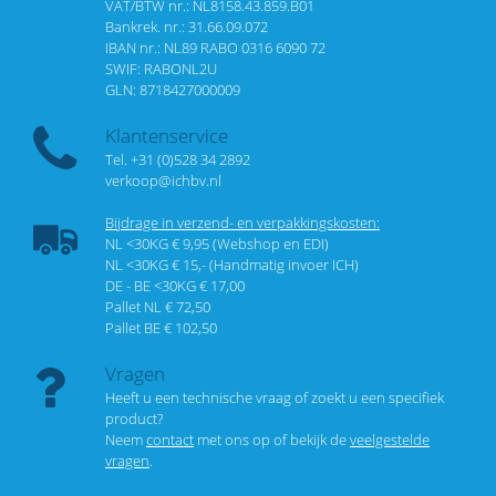
VAT/BTW nr.: NL8158.43.859.B01
Bankrek. nr.: 31.66.09.072
IBAN nr.: NL89 RABO 0316 6090 72
SWIF: RABONL2U
GLN: 8718427000009
Klantenservice
Tel. +31 (0)528 34 2892
verkoop@ichbv.nl
Bijdrage in verzend- en verpakkingskosten:
NL <30KG € 9,95 (Webshop en EDI)
NL <30KG € 15,- (Handmatig invoer ICH)
DE - BE <30KG € 17,00
Pallet NL € 72,50
Pallet BE € 102,50
Vragen
Heeft u een technische vraag of zoekt u een specifiek
product?
Neem
contact
met ons op of bekijk de
veelgestelde
vragen
.