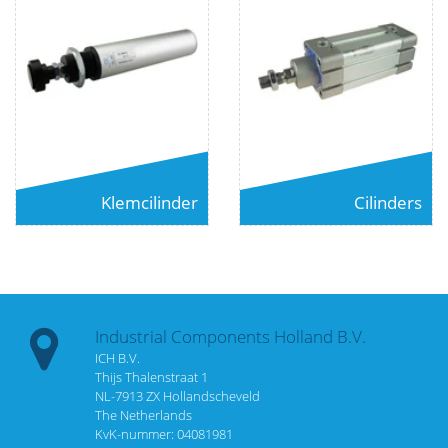
Klemcilinder
Cilinders
Industrial Components Holland B.V.
ICH B.V.
Thijs Thalenstraat 1
NL-7913 ZX Hollandscheveld
The Netherlands
KvK-nummer: 04081981