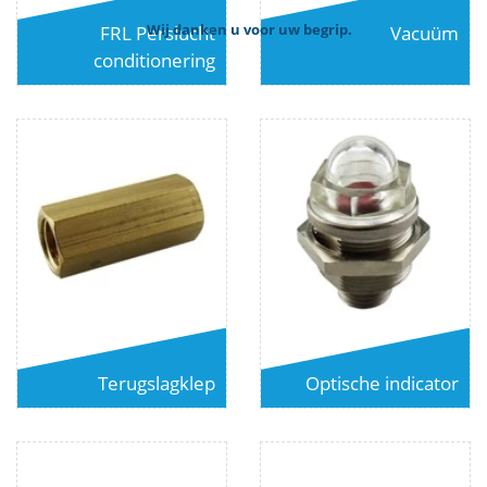
FRL Perslucht
Vacuüm
Wij danken u voor uw begrip.
conditionering
Terugslagklep
Optische indicator