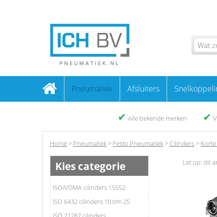
Pneumatiek
Afsluiters
Snelkoppeli
✔
✔
Alle bekende merken
V
Home
>
Pneumatiek
>
Festo Pneumatiek
>
Cilinders
>
Korte 
Let op: dit a
Kies categorie
ISO/VDMA cilinders 15552
ISO 6432 cilinders 10 t/m 25
ISO 21287 cilinders