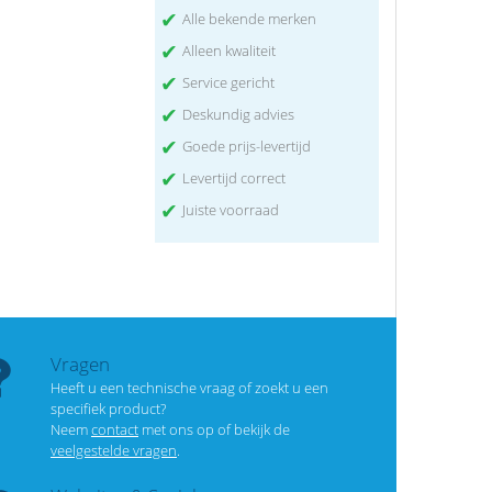
✔
Alle bekende merken
✔
Alleen kwaliteit
✔
Service gericht
✔
Deskundig advies
✔
Goede prijs-levertijd
✔
Levertijd correct
✔
Juiste voorraad
Vragen
Heeft u een technische vraag of zoekt u een
specifiek product?
Neem
contact
met ons op of bekijk de
veelgestelde vragen
.