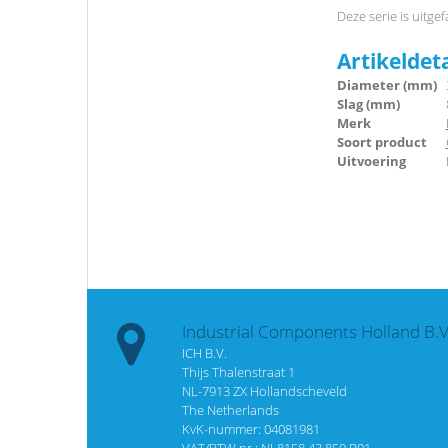
Deze serie is uitge
Artikeldet
Diameter (mm)
Slag (mm)
Merk
Soort product
Uitvoering
Industrial Components Holland B.V
ICH B.V.
Thijs Thalenstraat 1
NL-7913 ZX Hollandscheveld
The Netherlands
KvK-nummer: 04081981
VAT/BTW nr.: NL8158.43.859.B01