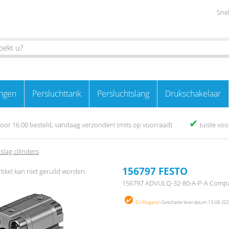
Snel
ngen
Persluchttank
Persluchtslang
Drukschakelaar
✔
oor 16.00 besteld, vandaag verzonden! (mits op voorraad)
Juiste vo
slag cilinders
156797 FESTO
rtikel kan niet geruild worden.
156797 ADVULQ-32-80-A-P-A Compac
EU Magazijn
Geschatte leverdatum 13-08-2026 