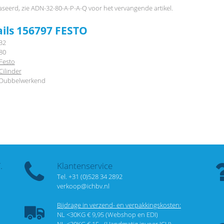
faseerd, zie ADN-32-80-A-P-A-Q voor het vervangende artikel.
ails 156797 FESTO
32
80
Festo
Cilinder
Dubbelwerkend
.
Klantenservice
Tel. +31 (0)528 34 2892
verkoop@ichbv.nl
Bijdrage in verzend- en verpakkingskosten:
NL <30KG € 9,95 (Webshop en EDI)
NL <30KG € 15,- (Handmatig invoer ICH)