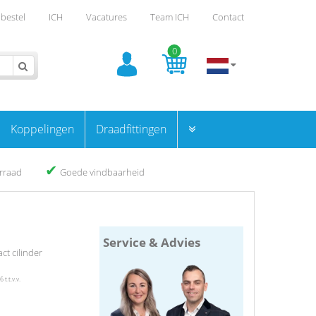
bestel
ICH
Vacatures
Team ICH
Contact
0
Koppelingen
Draadfittingen
✔
orraad
Goede vindbaarheid
Service & Advies
t cilinder
t.t.v.v.