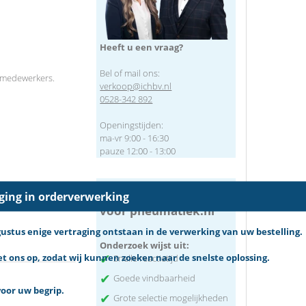
Heeft u een vraag?
Bel of mail ons:
 medewerkers.
verkoop@ichbv.nl
0528-342 892
Openingstijden:
ma-vr 9:00 - 16:30
pauze 12:00 - 13:00
Waarom kiest de klant
aging in orderverwerking
voor pneumatiek.nl
tus enige vertraging ontstaan in de verwerking van uw bestelling.
Onderzoek wijst uit:
✔
 ons op, zodat wij kunnen zoeken naar de snelste oplossing.
Snelle reactietijd
✔
Goede vindbaarheid
oor uw begrip.
✔
Grote selectie mogelijkheden