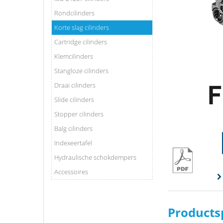
Rondcilinders
Korte slag cilinders
Cartridge cilinders
Klemcilinders
Stangloze cilinders
Draai cilinders
Slide cilinders
Stopper cilinders
Balg cilinders
Indexeertafel
Hydraulische schokdempers
Accessoires
Products