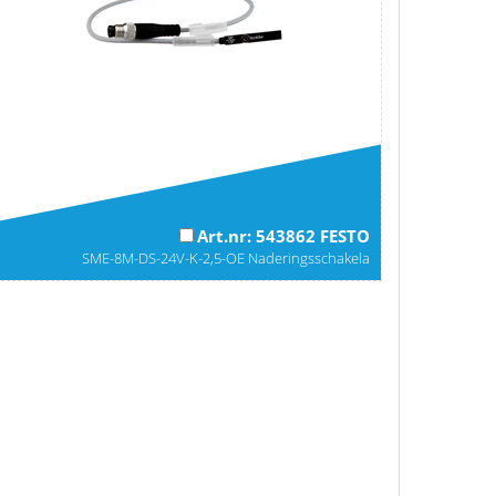
Art.nr: 543862 FESTO
SME-8M-DS-24V-K-2,5-OE Naderingsschakela