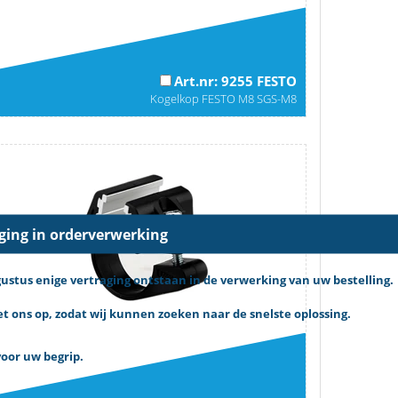
Art.nr: 9255 FESTO
Kogelkop FESTO M8 SGS-M8
aging in orderverwerking
tus enige vertraging ontstaan in de verwerking van uw bestelling.
 ons op, zodat wij kunnen zoeken naar de snelste oplossing.
oor uw begrip.