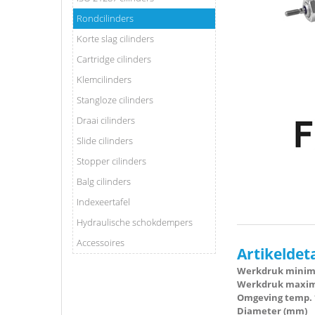
Rondcilinders
Korte slag cilinders
Cartridge cilinders
Klemcilinders
Stangloze cilinders
Draai cilinders
Slide cilinders
Stopper cilinders
Balg cilinders
Indexeertafel
Hydraulische schokdempers
Accessoires
Artikeldet
Werkdruk minima
Werkdruk maxima
Omgeving temp. 
Diameter (mm)