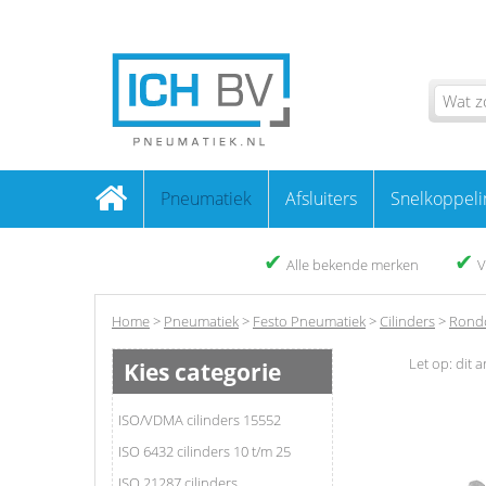
Pneumatiek
Afsluiters
Snelkoppeli
✔
✔
Alle bekende merken
V
Home
>
Pneumatiek
>
Festo Pneumatiek
>
Cilinders
>
Rondc
Let op: dit a
Kies categorie
ISO/VDMA cilinders 15552
ISO 6432 cilinders 10 t/m 25
ISO 21287 cilinders