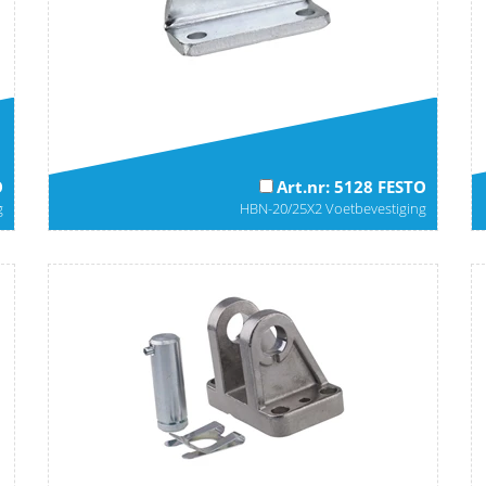
O
Art.nr: 5128 FESTO
g
HBN-20/25X2 Voetbevestiging