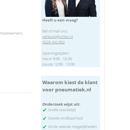
Heeft u een vraag?
Bel of mail ons:
 medewerkers.
verkoop@ichbv.nl
0528-342 892
Openingstijden:
ma-vr 9:00 - 16:30
pauze 12:00 - 13:00
Waarom kiest de klant
voor pneumatiek.nl
Onderzoek wijst uit:
✔
Snelle reactietijd
✔
Goede vindbaarheid
✔
Grote selectie mogelijkheden