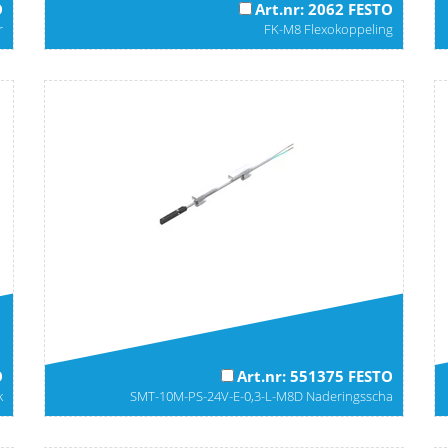
O
Art.nr: 2062 FESTO
r
FK-M8 Flexokoppeling
O
Art.nr: 551375 FESTO
k
SMT-10M-PS-24V-E-0,3-L-M8D Naderingsscha