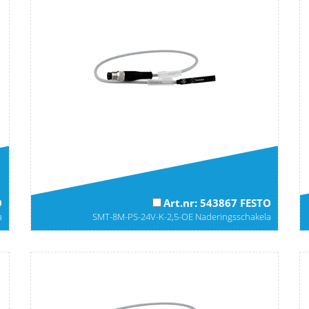
O
Art.nr: 543867 FESTO
a
SMT-8M-PS-24V-K-2,5-OE Naderingsschakela