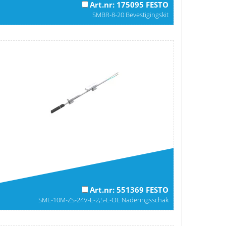
Art.nr: 175095 FESTO
SMBR-8-20 Bevestigingskit
Art.nr: 551369 FESTO
SME-10M-ZS-24V-E-2,5-L-OE Naderingsschak