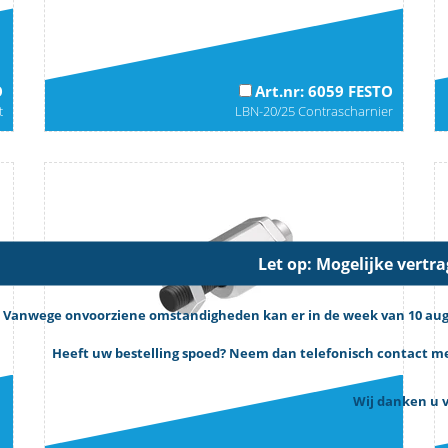
O
Art.nr: 6059 FESTO
t
LBN-20/25 Contrascharnier
Let op: Mogelijke vertr
Vanwege onvoorziene omstandigheden kan er in de week van 10 augus
Heeft uw bestelling spoed? Neem dan telefonisch contact met
Wij danken u v