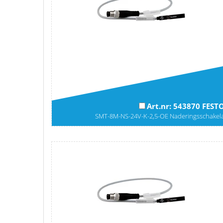
Art.nr: 543870 FEST
SMT-8M-NS-24V-K-2,5-OE Naderingsschakel