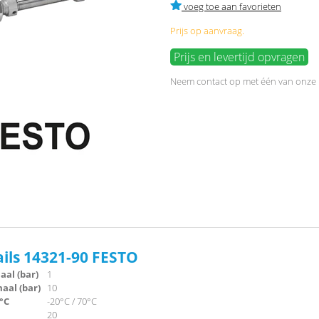
voeg toe aan favorieten
Prijs op aanvraag.
Prijs en levertijd opvragen
Neem
contact
op met één van onze
ails 14321-90 FESTO
al (bar)
1
al (bar)
10
°C
-20°C / 70°C
20