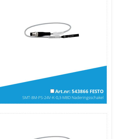
Art.nr: 543866 FESTO
SMT-8M-PS-24V-K-0,3-M8D Naderingsschakel