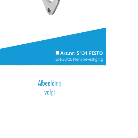
Art.nr: 5131 FESTO
FBN-20/25 Flensbevestiging