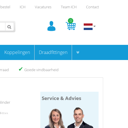
bestel
ICH
Vacatures
Team ICH
Contact
0
Koppelingen
Draadfittingen
✔
orraad
Goede vindbaarheid
Service & Advies
linder
t.t.v.v.