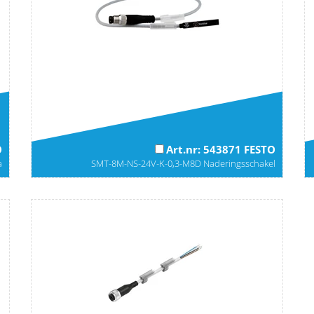
O
Art.nr: 543871 FESTO
a
SMT-8M-NS-24V-K-0,3-M8D Naderingsschakel