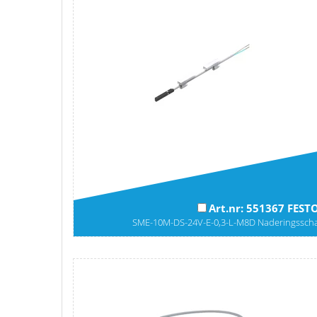
Art.nr: 551367 FEST
SME-10M-DS-24V-E-0,3-L-M8D Naderingssch