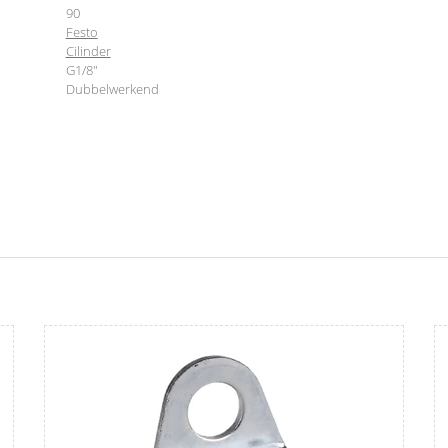
90
Festo
Cilinder
G1/8"
Dubbelwerkend