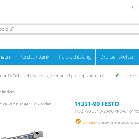
Snel
ngen
Persluchttank
Persluchtslang
Drukschakelaar
✔
oor 16.00 besteld, vandaag verzonden! (mits op voorraad)
Juiste vo
ilinders
14321-90 FESTO
rtikel kan niet geruild worden.
14321-90 DSNU-20-90-PPV-A Normci
EU Magazijn
Geschatte leverdatum 22-08-2026 