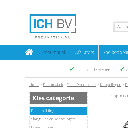
Pneumatiek
Afsluiters
Snelkoppeli
✔
✔
Alle bekende merken
V
Home
>
Pneumatiek
>
Festo Pneumatiek
>
Koppelingen
>
P
Let op: dit a
Kies categorie
Push-In fittingen
Slangtules en koppelingen
Draadfittingen