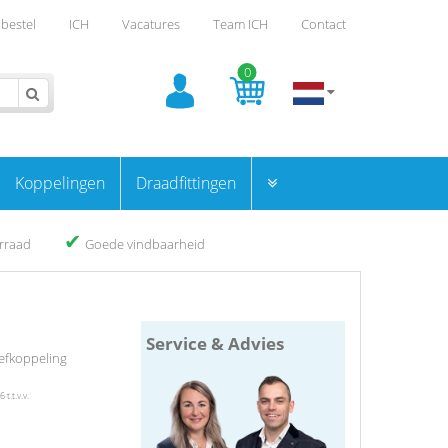
bestel
ICH
Vacatures
Team ICH
Contact
0
Koppelingen
Draadfittingen
✔
orraad
Goede vindbaarheid
Service & Advies
efkoppeling
t.t.v.v.