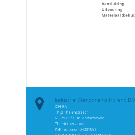
Aansluiting
Uitvoering
Materiaal (behui
Industrial Components Holland B.V
ICH B.V.
Thijs Thalenstraat 1
NL-7913 ZX Hollandscheveld
The Netherlands
KvK-nummer: 04081981
VAT/BTW nr.: NL8158.43.859.B01