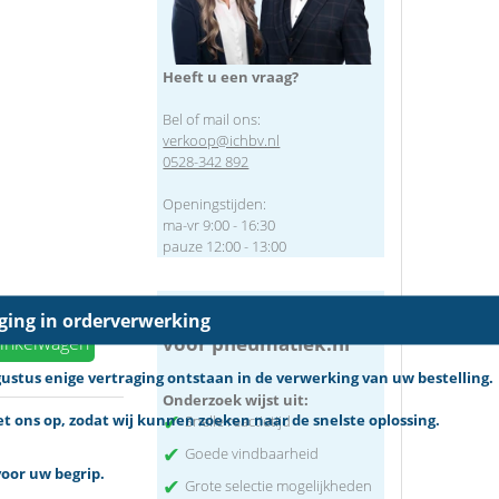
Heeft u een vraag?
Bel of mail ons:
verkoop@ichbv.nl
0528-342 892
Openingstijden:
ma-vr 9:00 - 16:30
pauze 12:00 - 13:00
Waarom kiest de klant
aging in orderverwerking
voor pneumatiek.nl
winkelwagen
tus enige vertraging ontstaan in de verwerking van uw bestelling.
Onderzoek wijst uit:
✔
 ons op, zodat wij kunnen zoeken naar de snelste oplossing.
Snelle reactietijd
✔
Goede vindbaarheid
oor uw begrip.
✔
Grote selectie mogelijkheden