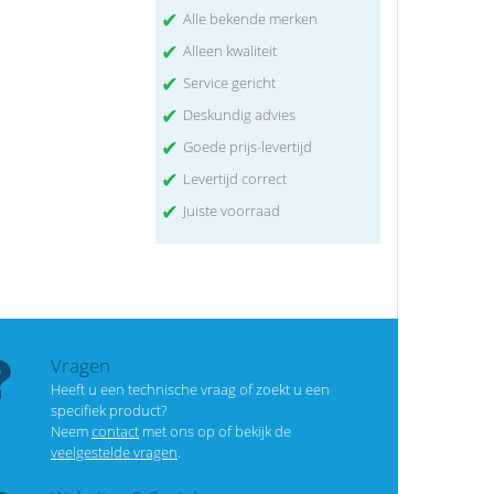
✔
Alle bekende merken
✔
Alleen kwaliteit
✔
Service gericht
✔
Deskundig advies
✔
Goede prijs-levertijd
✔
Levertijd correct
✔
Juiste voorraad
Vragen
Heeft u een technische vraag of zoekt u een
specifiek product?
Neem
contact
met ons op of bekijk de
veelgestelde vragen
.