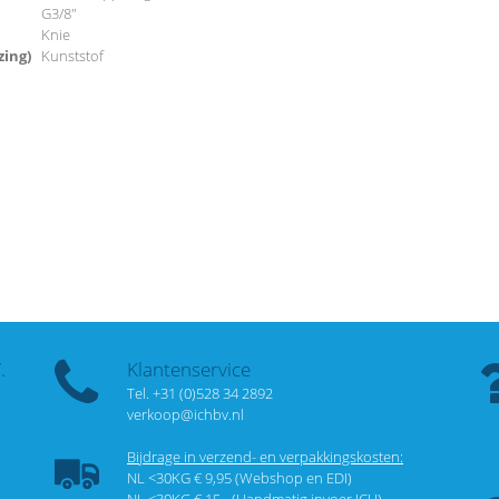
G3/8"
Knie
zing)
Kunststof
.
Klantenservice
Tel. +31 (0)528 34 2892
verkoop@ichbv.nl
Bijdrage in verzend- en verpakkingskosten:
NL <30KG € 9,95 (Webshop en EDI)
NL <30KG € 15,- (Handmatig invoer ICH)