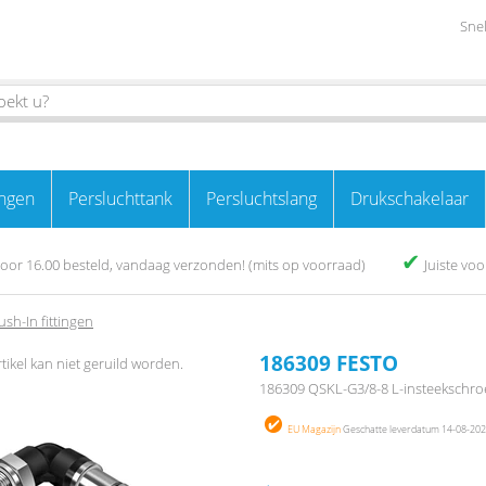
Snel
ngen
Persluchttank
Persluchtslang
Drukschakelaar
✔
oor 16.00 besteld, vandaag verzonden! (mits op voorraad)
Juiste vo
ush-In fittingen
186309 FESTO
rtikel kan niet geruild worden.
186309 QSKL-G3/8-8 L-insteekschro
EU Magazijn
Geschatte leverdatum 14-08-2026 