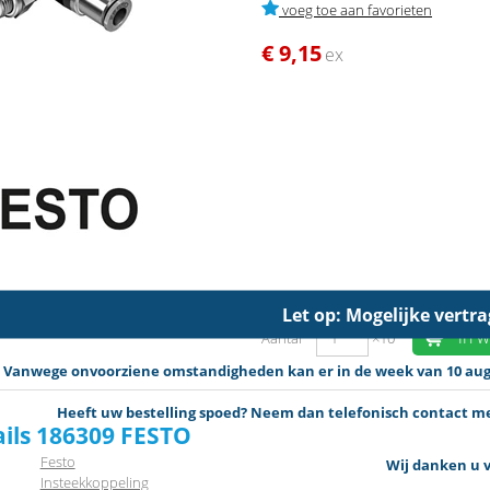
voeg toe aan favorieten
€ 9,15
ex
Let op: Mogelijke vertr
in 
Aantal
×10
Vanwege onvoorziene omstandigheden kan er in de week van 10 augus
Heeft uw bestelling spoed? Neem dan telefonisch contact met
ails 186309 FESTO
Festo
Wij danken u v
Insteekkoppeling