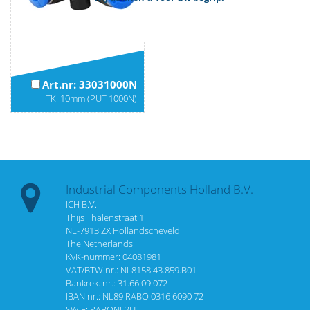
Art.nr: 33031000N
TKI 10mm (PUT 1000N)
Industrial Components Holland B.V.
ICH B.V.
Thijs Thalenstraat 1
NL-7913 ZX Hollandscheveld
The Netherlands
KvK-nummer: 04081981
VAT/BTW nr.: NL8158.43.859.B01
Bankrek. nr.: 31.66.09.072
IBAN nr.: NL89 RABO 0316 6090 72
SWIF: RABONL2U