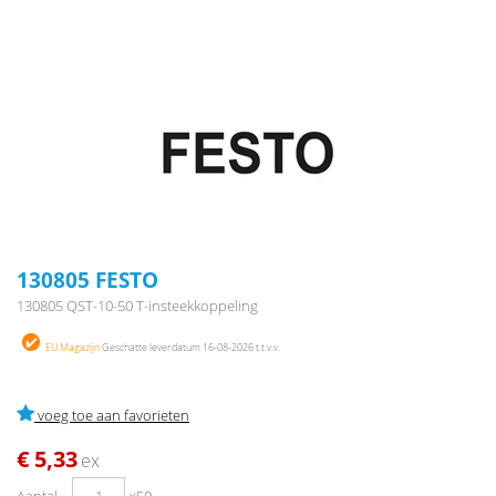
130805 FESTO
130805 QST-10-50 T-insteekkoppeling
EU Magazijn
Geschatte leverdatum 16-08-2026 t.t.v.v.
voeg toe aan favorieten
€ 5,33
ex