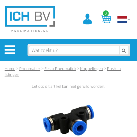
0
Home
>
Pneumatiek
>
Festo Pneumatiek
>
Koppelingen
>
Push-In
fittingen
Let op: dit artikel kan niet geruild worden.