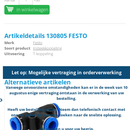
Aantal
×50
in winkelwagen
Artikeldetails 130805 FESTO
Merk
Festo
Soort product
Insteekkoppeling
Uitvoering
T-koppeling
Let op: Mogelijke vertraging in orderverwerking
Alternatieve artikelen
Vanwege onvoorziene omstandigheden kan er in de week van 10
augustus enige vertraging ontstaan in de verwerking van uw
bestelling.
Heeft uw bestelling spoed? Neem dan telefonisch contact met
ons op, zodat wij kunnen zoeken naar de snelste oplossing.
Wij danken u voor uw begrip.