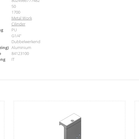
8024986777482
50
1700
Metal Work
Cilinder
ng
PU
G1/4"
Dubbelwerkend
zing)
Aluminium
e
84123100
ong
IT