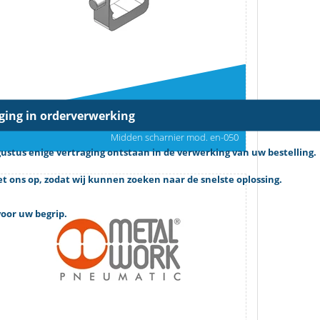
aging in orderverwerking
Art.nr: 0950502007
Midden scharnier mod. en-050
tus enige vertraging ontstaan in de verwerking van uw bestelling.
 ons op, zodat wij kunnen zoeken naar de snelste oplossing.
oor uw begrip.