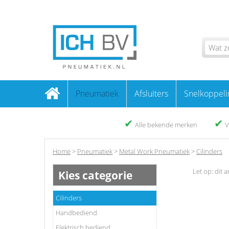
Pneumatiek
Afsluiters
Snelkoppeli
✔
✔
Alle bekende merken
V
Home
>
Pneumatiek
>
Metal Work Pneumatiek
>
Cilinders
Let op: dit a
Kies categorie
Cilinders
Handbediend
Elektrisch bediend