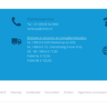
.
Klantenservice
Tel. +31 (0)528 34 2892
verkoop@ichbv.nl
Bijdrage in verzend- en verpakkingskosten:
NL <30KG € 9,95 (Webshop en EDI)
NL <30KG € 15,- (Handmatig invoer ICH)
DE - BE <30KG € 17,00
Pallet NL € 72,50
Pallet BE € 102,50
MVO
Sitemap
Snelbestel
Favorieten
Orders
Algemene voorwaar