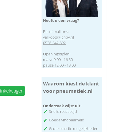
Heeft u een vraag?
Bel of mail ons:
verkoop@ichbv.nl
0528-342 892
Openingstijden:
ma-vr 9:00 - 16:30
pauze 12:00 - 13:00
Waarom kiest de klant
voor pneumatiek.nl
winkelwagen
Onderzoek wijst uit:
✔
Snelle reactietijd
✔
Goede vindbaarheid
✔
Grote selectie mogelijkheden