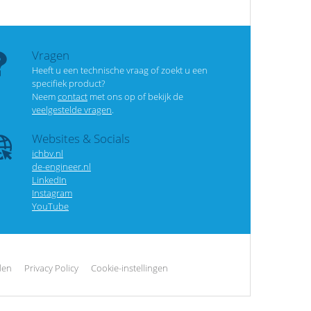
Vragen
Heeft u een technische vraag of zoekt u een
specifiek product?
Neem
contact
met ons op of bekijk de
veelgestelde vragen
.
Websites & Socials
ichbv.nl
de-engineer.nl
LinkedIn
Instagram
YouTube
den
Privacy Policy
Cookie-instellingen