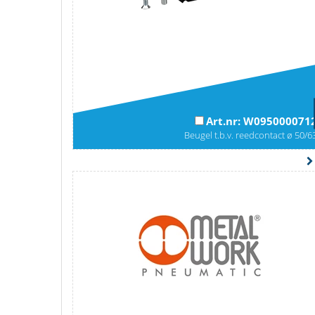
Art.nr: W095000071
Beugel t.b.v. reedcontact ø 50/6