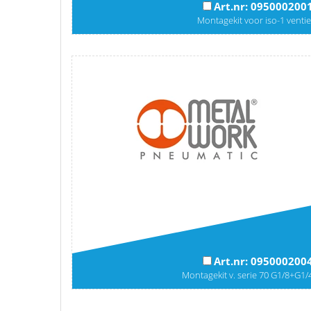
Art.nr: 095000200
Montagekit voor iso-1 ventie
Art.nr: 095000200
Montagekit v. serie 70 G1/8+G1/