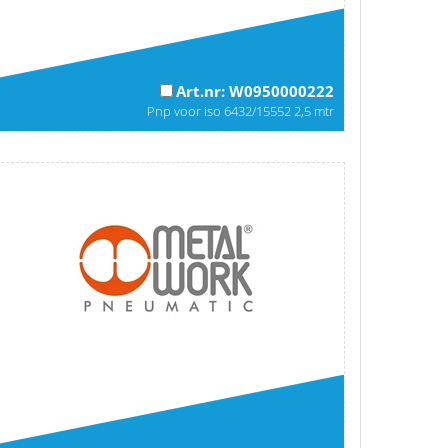
Art.nr: W0950000222
Pnp voor iso 6432/15552 2,5 mtr