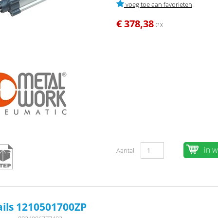
voeg toe aan favorieten
€ 378,38
ex
in 
Aantal
ails 1210501700ZP