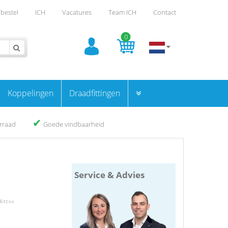
bestel
ICH
Vacatures
Team ICH
Contact
0
Koppelingen
Draadfittingen
✔
orraad
Goede vindbaarheid
Service & Advies
t.t.v.v.