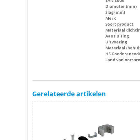
EAN code
Diameter (mm)
Slag (mm)
Merk
Soort product
Materiaal dichti
Aansluiting
Uitvoering
Materiaal (behui
HS Goederencod
Land van oorspr
Gerelateerde artikelen