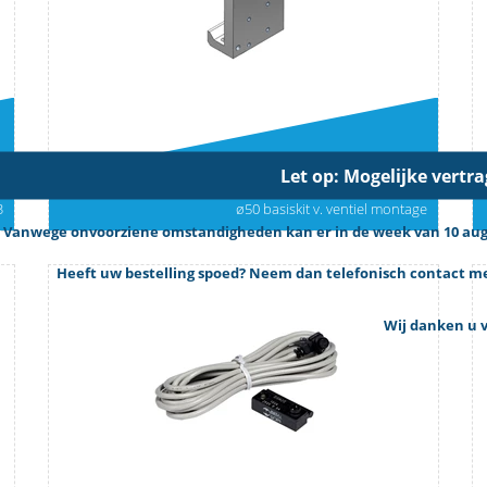
Let op: Mogelijke vertr
2
Art.nr: 0950502090
3
ø50 basiskit v. ventiel montage
Vanwege onvoorziene omstandigheden kan er in de week van 10 augus
Heeft uw bestelling spoed? Neem dan telefonisch contact met
Wij danken u v