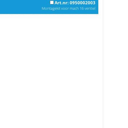
Art.nr: 0950002003
Montagekit voor mach 16 ventiel