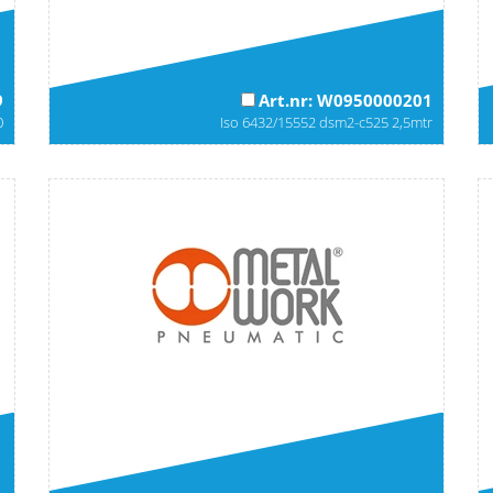
9
Art.nr: W0950000201
0
Iso 6432/15552 dsm2-c525 2,5mtr