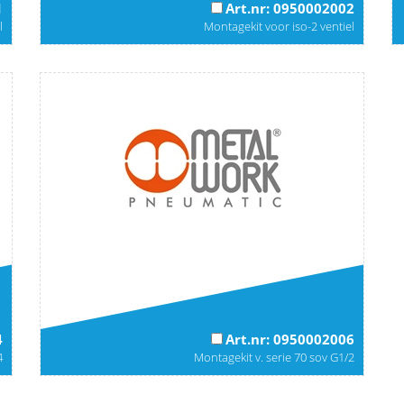
1
Art.nr: 0950002002
l
Montagekit voor iso-2 ventiel
4
Art.nr: 0950002006
4
Montagekit v. serie 70 sov G1/2