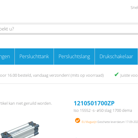
Snel
ngen
Persluchttank
Persluchtslang
Drukschakelaar
✔
oor 16.00 besteld, vandaag verzonden! (mits op voorraad)
Juiste vo
1210501700ZP
rtikel kan niet geruild worden.
Iso 15552 -s- ø50 slag 1700 dema
EU Magazijn
Geschatte leverdatum 17-09-2026 