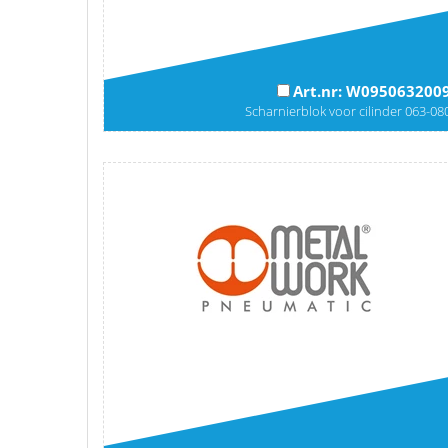
Art.nr: W095063200
Scharnierblok voor cilinder 063-08