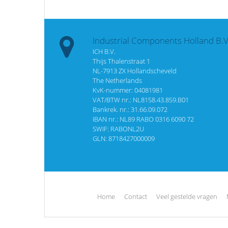
Industrial Components Holland B.V
ICH B.V.
Thijs Thalenstraat 1
NL-7913 ZX Hollandscheveld
The Netherlands
KvK-nummer: 04081981
VAT/BTW nr.: NL8158.43.859.B01
Bankrek. nr.: 31.66.09.072
IBAN nr.: NL89 RABO 0316 6090 72
SWIF: RABONL2U
GLN: 8718427000009
Home
Contact
Veel gestelde vragen