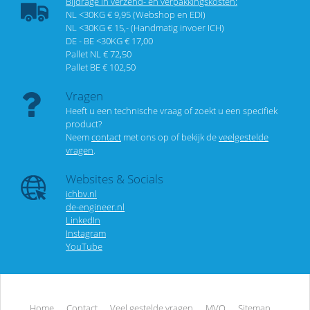
Bijdrage in verzend- en verpakkingskosten:
NL <30KG € 9,95 (Webshop en EDI)
NL <30KG € 15,- (Handmatig invoer ICH)
DE - BE <30KG € 17,00
Pallet NL € 72,50
Pallet BE € 102,50
Vragen
Heeft u een technische vraag of zoekt u een specifiek
product?
Neem
contact
met ons op of bekijk de
veelgestelde
vragen
.
Websites & Socials
ichbv.nl
de-engineer.nl
LinkedIn
Instagram
YouTube
Home
Contact
Veel gestelde vragen
MVO
Sitemap