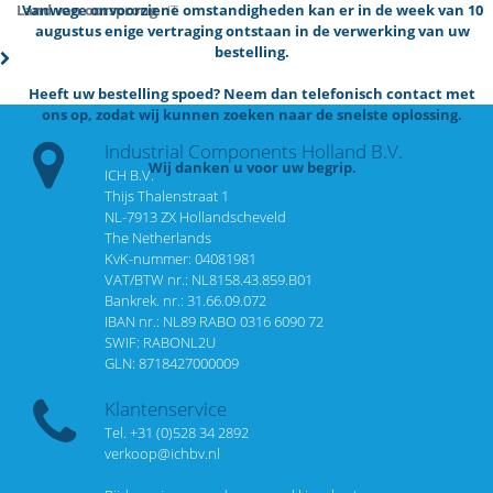
Vanwege onvoorziene omstandigheden kan er in de week van 10
Land van oorsprong
IT
augustus enige vertraging ontstaan in de verwerking van uw
bestelling.
Heeft uw bestelling spoed? Neem dan telefonisch contact met
ons op, zodat wij kunnen zoeken naar de snelste oplossing.
Industrial Components Holland B.V.
Wij danken u voor uw begrip.
ICH B.V.
Thijs Thalenstraat 1
NL-7913 ZX Hollandscheveld
The Netherlands
KvK-nummer: 04081981
VAT/BTW nr.: NL8158.43.859.B01
Bankrek. nr.: 31.66.09.072
IBAN nr.: NL89 RABO 0316 6090 72
SWIF: RABONL2U
GLN: 8718427000009
Klantenservice
Tel. +31 (0)528 34 2892
verkoop@ichbv.nl