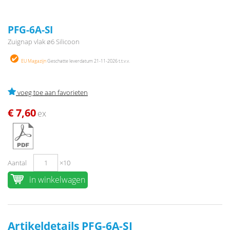
PFG-6A-SI
Zuignap vlak ø6 Silicoon
EU Magazijn
Geschatte leverdatum 21-11-2026 t.t.v.v.
voeg toe aan favorieten
€ 7,60
ex
Aantal
×10
in winkelwagen
Artikeldetails PFG-6A-SI