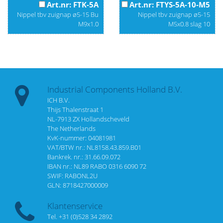
Art.nr: FTK-5A
Art.nr: FTYS-5A-10-M5
Nippel tbv zuignap ø5-15 Bu
Nippel tbv zuignap ø5-15
M9x1.0
M5x0.8 slag 10
Industrial Components Holland B.V.
ICH B.V.
Thijs Thalenstraat 1
NL-7913 ZX Hollandscheveld
The Netherlands
KvK-nummer: 04081981
VAT/BTW nr.: NL8158.43.859.B01
Bankrek. nr.: 31.66.09.072
IBAN nr.: NL89 RABO 0316 6090 72
SWIF: RABONL2U
GLN: 8718427000009
Klantenservice
Tel. +31 (0)528 34 2892