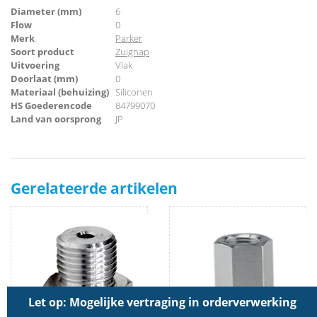
Diameter (mm)
6
Flow
0
Merk
Parker
Soort product
Zuignap
Uitvoering
Vlak
Doorlaat (mm)
0
Materiaal (behuizing)
Siliconen
HS Goederencode
84799070
Land van oorsprong
JP
Gerelateerde artikelen
Let op: Mogelijke vertraging in orderverwerking