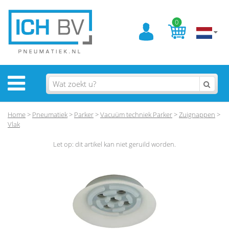
0
Home
>
Pneumatiek
>
Parker
>
Vacuüm techniek Parker
>
Zuignappen
>
Vlak
Let op: dit artikel kan niet geruild worden.