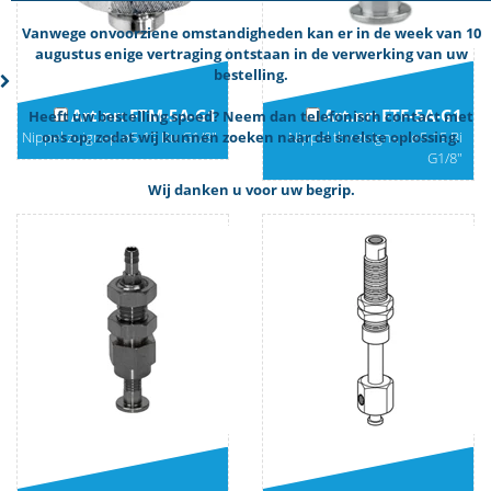
Vanwege onvoorziene omstandigheden kan er in de week van 10
augustus enige vertraging ontstaan in de verwerking van uw
bestelling.
Art.nr: FTM-5A-G1
Art.nr: FTF-5A-G1
Heeft uw bestelling spoed? Neem dan telefonisch contact met
ons op, zodat wij kunnen zoeken naar de snelste oplossing.
Nippel zuignap ø5-15 Bu G1/8"
Nippel tbv zuignap ø5-15 Bi
G1/8"
Wij danken u voor uw begrip.