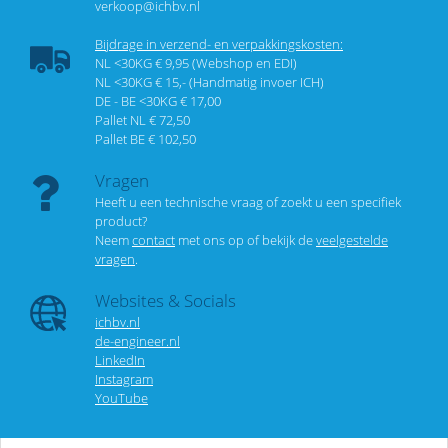
verkoop@ichbv.nl
Bijdrage in verzend- en verpakkingskosten:
NL <30KG € 9,95 (Webshop en EDI)
NL <30KG € 15,- (Handmatig invoer ICH)
DE - BE <30KG € 17,00
Pallet NL € 72,50
Pallet BE € 102,50
Vragen
Heeft u een technische vraag of zoekt u een specifiek
product?
Neem
contact
met ons op of bekijk de
veelgestelde
vragen
.
Websites & Socials
ichbv.nl
de-engineer.nl
LinkedIn
Instagram
YouTube