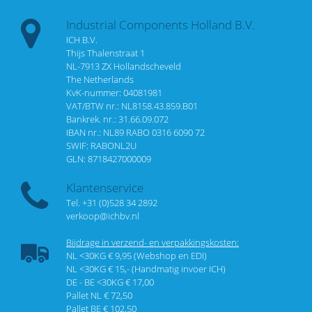
Industrial Components Holland B.V.
ICH B.V.
Thijs Thalenstraat 1
NL-7913 ZX Hollandscheveld
The Netherlands
KvK-nummer: 04081981
VAT/BTW nr.: NL8158.43.859.B01
Bankrek. nr.: 31.66.09.072
IBAN nr.: NL89 RABO 0316 6090 72
SWIF: RABONL2U
GLN: 8718427000009
Klantenservice
Tel. +31 (0)528 34 2892
verkoop@ichbv.nl
Bijdrage in verzend- en verpakkingskosten:
NL <30KG € 9,95 (Webshop en EDI)
NL <30KG € 15,- (Handmatig invoer ICH)
DE - BE <30KG € 17,00
Pallet NL € 72,50
Pallet BE € 102,50