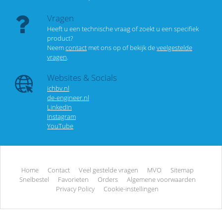
Vragen
Heeft u een technische vraag of zoekt u een specifiek
product?
Neem
contact
met ons op of bekijk de
veelgestelde
vragen
.
Websites & Socials
ichbv.nl
de-engineer.nl
LinkedIn
Instagram
YouTube
Home
Contact
Veel gestelde vragen
MVO
Sitemap
Snelbestel
Favorieten
Orders
Algemene voorwaarden
Privacy Policy
Cookie-instellingen