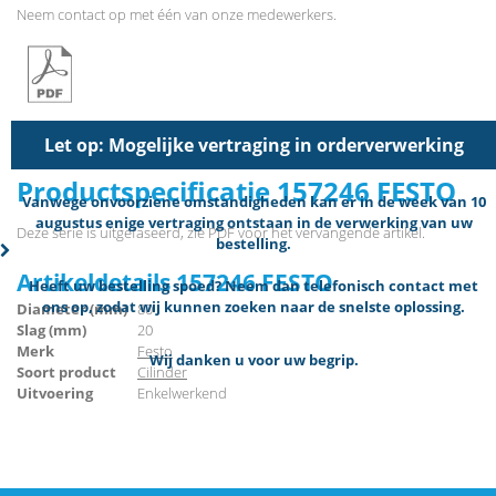
Neem
contact
op met één van onze medewerkers.
Let op: Mogelijke vertraging in orderverwerking
Productspecificatie 157246 FESTO
Vanwege onvoorziene omstandigheden kan er in de week van 10
augustus enige vertraging ontstaan in de verwerking van uw
Deze serie is uitgefaseerd, zie PDF voor het vervangende artikel.
bestelling.
Artikeldetails 157246 FESTO
Heeft uw bestelling spoed? Neem dan telefonisch contact met
ons op, zodat wij kunnen zoeken naar de snelste oplossing.
Diameter (mm)
80
Slag (mm)
20
Merk
Festo
Wij danken u voor uw begrip.
Soort product
Cilinder
Uitvoering
Enkelwerkend