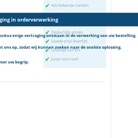
✔
Alle bekende merken
✔
Alleen kwaliteit
aging in orderverwerking
✔
Service gericht
✔
Deskundig advies
tus enige vertraging ontstaan in de verwerking van uw bestelling.
✔
Goede prijs-levertijd
 ons op, zodat wij kunnen zoeken naar de snelste oplossing.
✔
Levertijd correct
✔
Juiste voorraad
oor uw begrip.