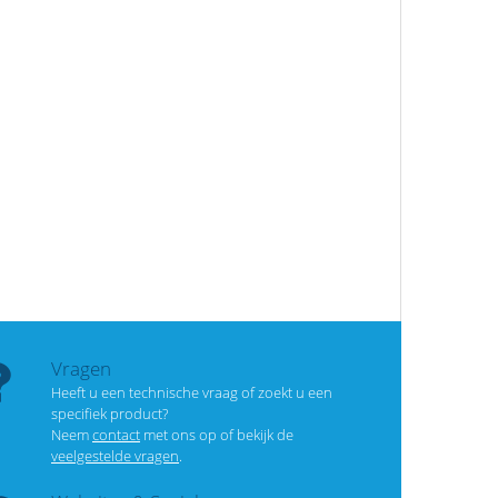
Vragen
Heeft u een technische vraag of zoekt u een
specifiek product?
Neem
contact
met ons op of bekijk de
veelgestelde vragen
.