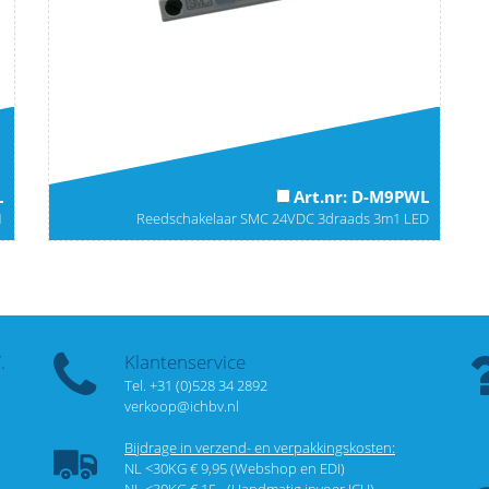
L
Art.nr: D-M9PWL
1
Reedschakelaar SMC 24VDC 3draads 3m1 LED
.
Klantenservice
Tel. +31 (0)528 34 2892
verkoop@ichbv.nl
Bijdrage in verzend- en verpakkingskosten:
NL <30KG € 9,95 (Webshop en EDI)