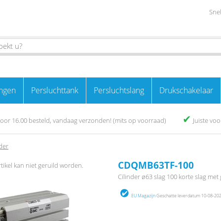
Snel
ngen
Persluchttank
Persluchtslang
Drukschakelaar
✔
oor 16.00 besteld, vandaag verzonden! (mits op voorraad)
Juiste vo
der
CDQMB63TF-100
rtikel kan niet geruild worden.
Cilinder ø63 slag 100 korte slag met 
EU Magazijn
Geschatte leverdatum 10-08-2026 