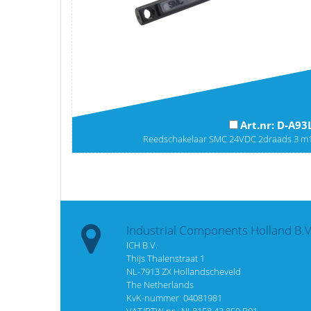
Art.nr: D-A93
Reedschakelaar SMC 24VDC 2draads 3 m
Industrial Components Holland B.V
ICH B.V.
Thijs Thalenstraat 1
NL-7913 ZX Hollandscheveld
The Netherlands
KvK-nummer: 04081981