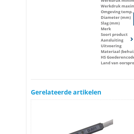
Werkdruk minima
Werkdruk maxima
Omgeving temp. 
Diameter (mm)
Slag (mm)
Merk
Soort product
Aansluiting
Uitvoering
Materiaal (behui
HS Goederencod
Land van oorspr
Gerelateerde artikelen