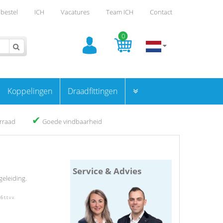
bestel
ICH
Vacatures
Team ICH
Contact
0
Koppelingen
Draadfittingen
✔
orraad
Goede vindbaarheid
Service & Advies
geleiding.
t.t.v.v.