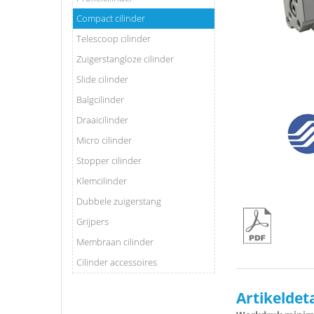
Compact cilinder
Telescoop cilinder
Zuigerstangloze cilinder
Slide cilinder
Balgcilinder
Draaicilinder
Micro cilinder
Stopper cilinder
Klemcilinder
Dubbele zuigerstang
Grijpers
Membraan cilinder
Cilinder accessoires
Artikelde