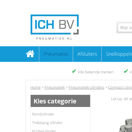
Pneumatiek
Afsluiters
Snelkoppeli
✔
✔
Alle bekende merken
V
Home
>
Pneumatiek
>
Pneumatiek cilinders
>
Compact cilin
Let op: dit a
Kies categorie
Rondcilinder
Trekstang cilinder
Profielcilinder