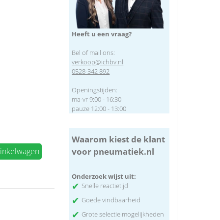
Heeft u een vraag?
Bel of mail ons:
verkoop@ichbv.nl
0528-342 892
Openingstijden:
ma-vr 9:00 - 16:30
pauze 12:00 - 13:00
Waarom kiest de klant
voor pneumatiek.nl
winkelwagen
Onderzoek wijst uit:
✔
Snelle reactietijd
✔
Goede vindbaarheid
✔
Grote selectie mogelijkheden