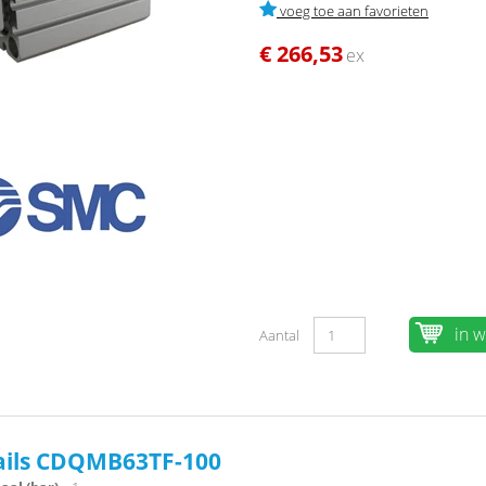
voeg toe aan favorieten
€ 266,53
ex
in 
Aantal
tails CDQMB63TF-100