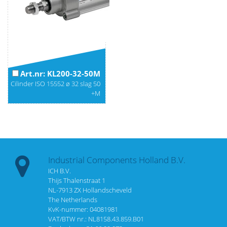
Art.nr: KL200-32-50M
Cilinder ISO 15552 ø 32 slag 50
+M
Industrial Components Holland B.V.
ICH B.V.
Thijs Thalenstraat 1
NL-7913 ZX Hollandscheveld
The Netherlands
KvK-nummer: 04081981
VAT/BTW nr.: NL8158.43.859.B01