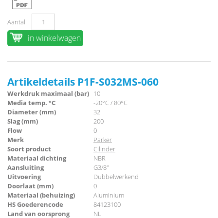
Aantal
in winkelwagen
Artikeldetails P1F-S032MS-060
Werkdruk maximaal (bar)
10
Media temp. °C
-20°C / 80°C
Diameter (mm)
32
Slag (mm)
200
Flow
0
Merk
Parker
Soort product
Cilinder
Materiaal dichting
NBR
Aansluiting
G3/8"
Uitvoering
Dubbelwerkend
Doorlaat (mm)
0
Materiaal (behuizing)
Aluminium
HS Goederencode
84123100
Land van oorsprong
NL