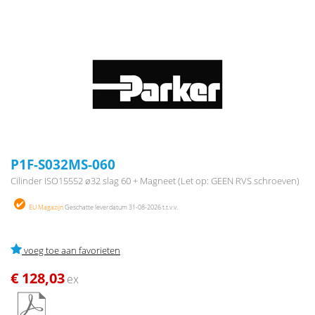
P1F-S032MS-060
Cilinder ISO15552 ø32 slag 60 + Magneet (Let op: GEEN RVS schroeven)
EU Magazijn
Geschatte leverdatum 31-08-2026 t.t.v.v.
voeg toe aan favorieten
€ 128,03
ex