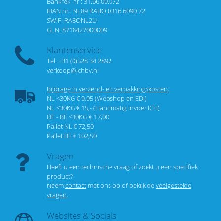
Bankrek. nr.: 31.66.09.072
IBAN nr.: NL89 RABO 0316 6090 72
SWIF: RABONL2U
GLN: 8718427000009
Klantenservice
Tel. +31 (0)528 34 2892
verkoop@ichbv.nl
Bijdrage in verzend- en verpakkingskosten:
NL <30KG € 9,95 (Webshop en EDI)
NL <30KG € 15,- (Handmatig invoer ICH)
DE - BE <30KG € 17,00
Pallet NL € 72,50
Pallet BE € 102,50
Vragen
Heeft u een technische vraag of zoekt u een specifiek
product?
Neem
contact
met ons op of bekijk de
veelgestelde
vragen
.
Websites & Socials