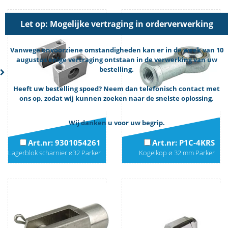
Let op: Mogelijke vertraging in orderverwerking
Vanwege onvoorziene omstandigheden kan er in de week van 10
augustus enige vertraging ontstaan in de verwerking van uw
bestelling.
Heeft uw bestelling spoed? Neem dan telefonisch contact met
ons op, zodat wij kunnen zoeken naar de snelste oplossing.
Wij danken u voor uw begrip.
Art.nr: 9301054261
Art.nr: P1C-4KRS
Lagerblok scharnier ø32 Parker
Kogelkop ø 32 mm Parker