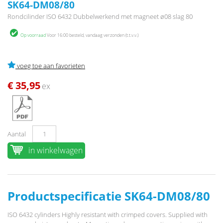
SK64-DM08/80
Rondcilinder ISO 6432 Dubbelwerkend met magneet ø08 slag 80
Op voorraad
Voor 16:00 besteld, vandaag verzonden (t.t.v.v.)
voeg toe aan favorieten
€ 35,95
ex
Aantal
in winkelwagen
Productspecificatie SK64-DM08/80
ISO 6432 cylinders Highly resistant with crimped covers. Supplied with