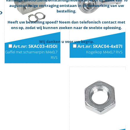
augustus enige vertraging ontstaan in de verwerking van uw
bestelling.
Heeft uw bestelling spoed? Neem dan telefonisch contact met
ons op, zodat wij kunnen zoeken naar de snelste oplossing.
Wij danken u voor uw begrip.
Art.nr: SKAC03-4ISOI
Art.nr: SKAC04-4x07I
Gaffel met scharnierpin M4x0,7
Kogelkop M4x0,7 RVS
RVS