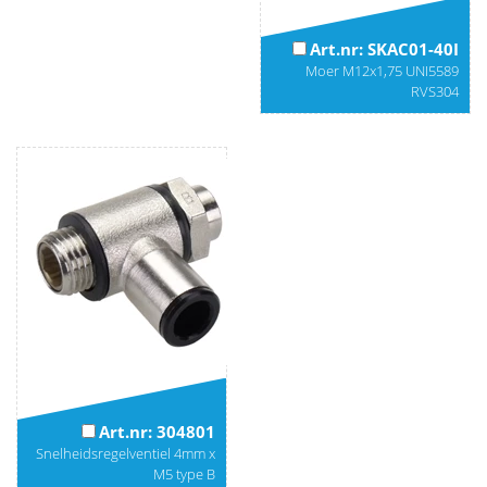
Art.nr: SKAC01-40I
Moer M12x1,75 UNI5589
RVS304
Art.nr: 304801
Snelheidsregelventiel 4mm x
M5 type B