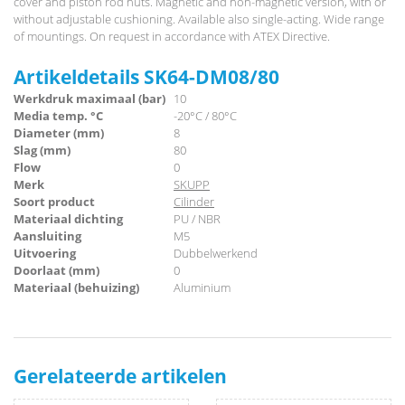
cover and piston rod nuts. Magnetic and non-magnetic version, with or
without adjustable cushioning. Available also single-acting. Wide range
of mountings. On request in accordance with ATEX Directive.
Artikeldetails SK64-DM08/80
Werkdruk maximaal (bar)
10
Media temp. °C
-20°C / 80°C
Diameter (mm)
8
Slag (mm)
80
Flow
0
Merk
SKUPP
Soort product
Cilinder
Materiaal dichting
PU / NBR
Aansluiting
M5
Uitvoering
Dubbelwerkend
Doorlaat (mm)
0
Materiaal (behuizing)
Aluminium
Gerelateerde artikelen