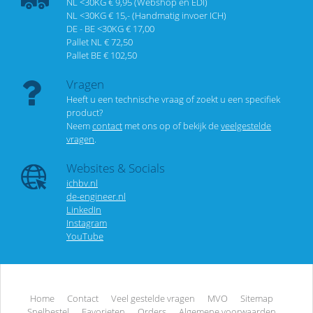
NL <30KG € 9,95 (Webshop en EDI)
NL <30KG € 15,- (Handmatig invoer ICH)
DE - BE <30KG € 17,00
Pallet NL € 72,50
Pallet BE € 102,50
Vragen
Heeft u een technische vraag of zoekt u een specifiek
product?
Neem
contact
met ons op of bekijk de
veelgestelde
vragen
.
Websites & Socials
ichbv.nl
de-engineer.nl
LinkedIn
Instagram
YouTube
Home
Contact
Veel gestelde vragen
MVO
Sitemap
Snelbestel
Favorieten
Orders
Algemene voorwaarden