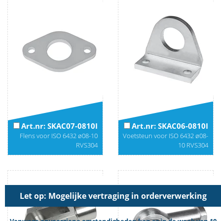
Art.nr: SKAC07-0810I
Art.nr: SKAC06-0810I
Flens voor ISO 6432 ø08-10
Voetsteun voor ISO 6432 ø08-
RVS304
10 RVS304
Let op: Mogelijke vertraging in orderverwerking
Vanwege onvoorziene omstandigheden kan er in de week van 10