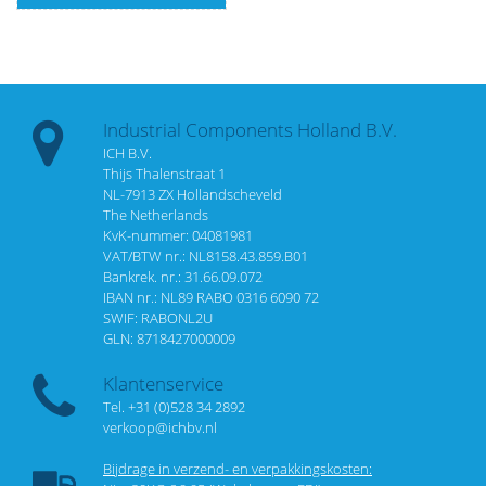
Industrial Components Holland B.V.
ICH B.V.
Thijs Thalenstraat 1
NL-7913 ZX Hollandscheveld
The Netherlands
KvK-nummer: 04081981
VAT/BTW nr.: NL8158.43.859.B01
Bankrek. nr.: 31.66.09.072
IBAN nr.: NL89 RABO 0316 6090 72
SWIF: RABONL2U
GLN: 8718427000009
Klantenservice
Tel. +31 (0)528 34 2892
verkoop@ichbv.nl
Bijdrage in verzend- en verpakkingskosten: