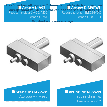
Heeft uw bestelling spoed? Neem dan telefonisch contact met
Art.nr: D-A93L
Art.nr: D-M9PWL
ons op, zodat wij kunnen zoeken naar de snelste oplossing.
Reedschakelaar SMC 24VDC
Reedschakelaar SMC 24VDC
2draads 3 m1
3draads 3m1 LED
Wij danken u voor uw begrip.
Art.nr: MYM-A32A
Art.nr: MYM-A32H
Afstelbout MY1M ø32
Slaginstelling met
schokdempers ø32