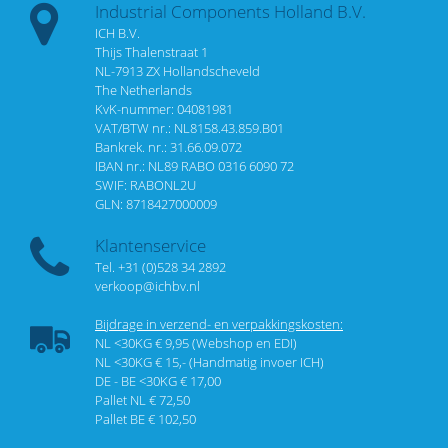
Industrial Components Holland B.V.
ICH B.V.
Thijs Thalenstraat 1
NL-7913 ZX Hollandscheveld
The Netherlands
KvK-nummer: 04081981
VAT/BTW nr.: NL8158.43.859.B01
Bankrek. nr.: 31.66.09.072
IBAN nr.: NL89 RABO 0316 6090 72
SWIF: RABONL2U
GLN: 8718427000009
Klantenservice
Tel. +31 (0)528 34 2892
verkoop@ichbv.nl
Bijdrage in verzend- en verpakkingskosten:
NL <30KG € 9,95 (Webshop en EDI)
NL <30KG € 15,- (Handmatig invoer ICH)
DE - BE <30KG € 17,00
Pallet NL € 72,50
Pallet BE € 102,50