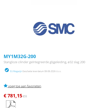
MY1M32G-200
Stangloze cilinder geïntegreerde glijgeleiding, ø32 slag 200
EU Magazijn
Geschatte leverdatum 08-08-2026 t.t.v.v.
voeg toe aan favorieten
€ 781,15
ex