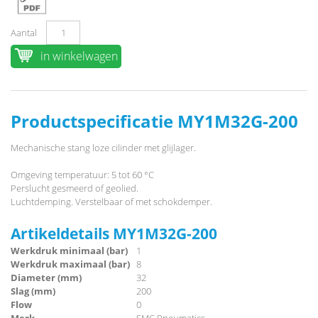
Aantal
in winkelwagen
Productspecificatie MY1M32G-200
Mechanische stang loze cilinder met glijlager.
Omgeving temperatuur: 5 tot 60 °C
Perslucht gesmeerd of geolied.
Luchtdemping. Verstelbaar of met schokdemper.
Artikeldetails MY1M32G-200
Werkdruk minimaal (bar)
1
Werkdruk maximaal (bar)
8
Diameter (mm)
32
Slag (mm)
200
Flow
0