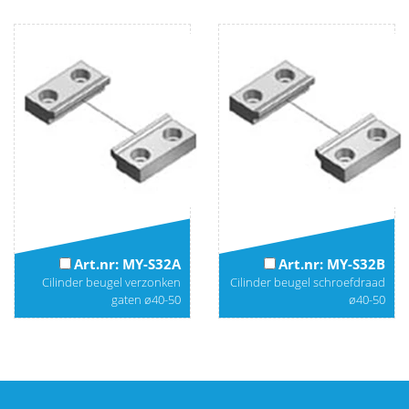
Art.nr: MY-S32A
Art.nr: MY-S32B
Cilinder beugel verzonken
Cilinder beugel schroefdraad
gaten ø40-50
ø40-50