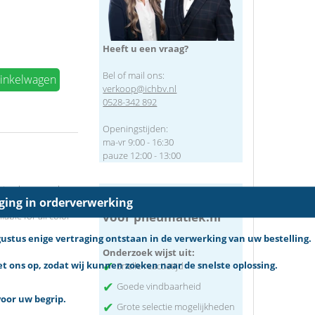
Heeft u een vraag?
Bel of mail ons:
winkelwagen
verkoop@ichbv.nl
0528-342 892
Openingstijden:
ma-vr 9:00 - 16:30
pauze 12:00 - 13:00
ents where sparks
Waarom kiest de klant
aging in orderverwerking
equivalent to UL-94
voor pneumatiek.nl
lable for all color
tus enige vertraging ontstaan in de verwerking van uw bestelling.
Onderzoek wijst uit:
✔
 ons op, zodat wij kunnen zoeken naar de snelste oplossing.
Snelle reactietijd
✔
Goede vindbaarheid
oor uw begrip.
✔
Grote selectie mogelijkheden