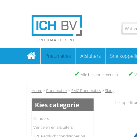
Pneumatiek
Afsluiters
Snelkoppeli
✔
✔
Alle bekende merken
V
Home
>
Pneumatiek
>
SMC Pneumatics
>
Slang
Let op: dit a
Kies categorie
Cilinders
Ventielen en afsluiters
FRL Perslucht conditionering