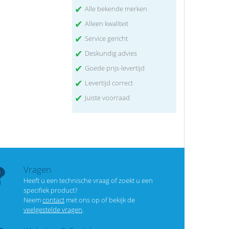
✔
Alle bekende merken
✔
Alleen kwaliteit
✔
Service gericht
✔
Deskundig advies
✔
Goede prijs-levertijd
✔
Levertijd correct
✔
Juiste voorraad
Vragen
Heeft u een technische vraag of zoekt u een
specifiek product?
Neem
contact
met ons op of bekijk de
veelgestelde vragen
.