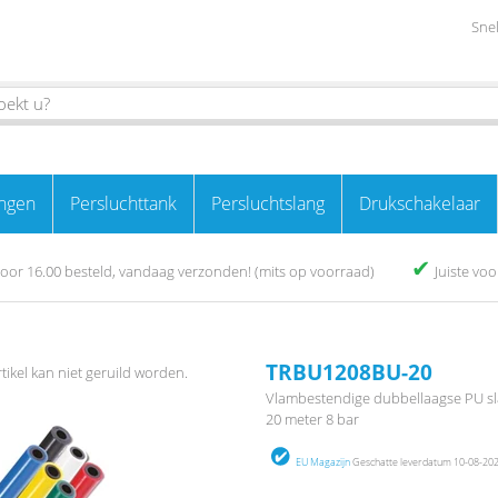
Snel
ngen
Persluchttank
Persluchtslang
Drukschakelaar
✔
oor 16.00 besteld, vandaag verzonden! (mits op voorraad)
Juiste vo
TRBU1208BU-20
rtikel kan niet geruild worden.
Vlambestendige dubbellaagse PU sl
20 meter 8 bar
EU Magazijn
Geschatte leverdatum 10-08-2026 