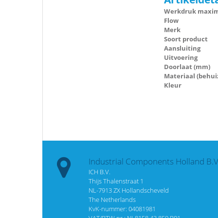
Werkdruk maxima
Flow
Merk
Soort product
Aansluiting
Uitvoering
Doorlaat (mm)
Materiaal (behui
Kleur
Industrial Components Holland B.V
ICH B.V.
Thijs Thalenstraat 1
NL-7913 ZX Hollandscheveld
The Netherlands
KvK-nummer: 04081981
VAT/BTW nr.: NL8158.43.859.B01