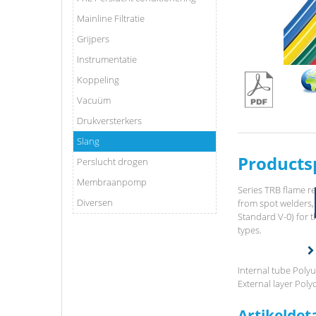
Mainline Filtratie
Grijpers
Instrumentatie
Koppeling
Vacuüm
Drukversterkers
Slang
Products
Perslucht drogen
Membraanpomp
Series TRB flame re
Diversen
from spot welders, 
Standard V-0) for th
types.
Internal tube Poly
External layer Polyo
Artikeldet