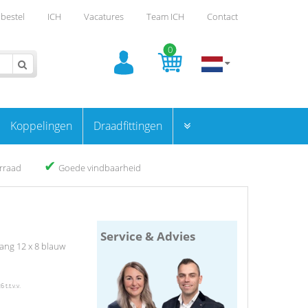
bestel
ICH
Vacatures
Team ICH
Contact
0
Koppelingen
Draadfittingen
✔
orraad
Goede vindbaarheid
Service & Advies
ang 12 x 8 blauw
t.t.v.v.