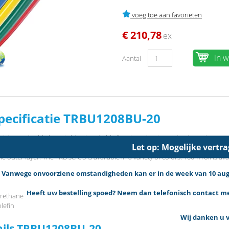
voeg toe aan favorieten
€ 210,78
ex
in 
Aantal
pecificatie TRBU1208BU-20
sistance double layer tubing is suitable for air and water piping in environm
Let op: Mogelijke vertr
etc., may be a problem. The double layer design uses a flame resistant resin (
e outer layer. The TRB sereis is available in a variety of colors. 100m roll is avai
Vanwege onvoorziene omstandigheden kan er in de week van 10 augus
Heeft uw bestelling spoed? Neem dan telefonisch contact met
urethane
lefin
Wij danken u v
ails TRBU1208BU-20