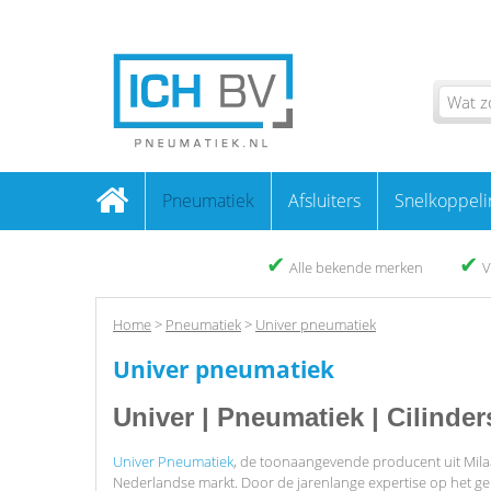
Pneumatiek
Afsluiters
Snelkoppeli
✔
✔
Alle bekende merken
V
Home
>
Pneumatiek
>
Univer pneumatiek
Univer pneumatiek
Univer | Pneumatiek | Cilinder
Univer Pneumatiek
,
de toonaangevende producent uit Milaan
Nederlandse markt. Door de jarenlange expertise op het ge