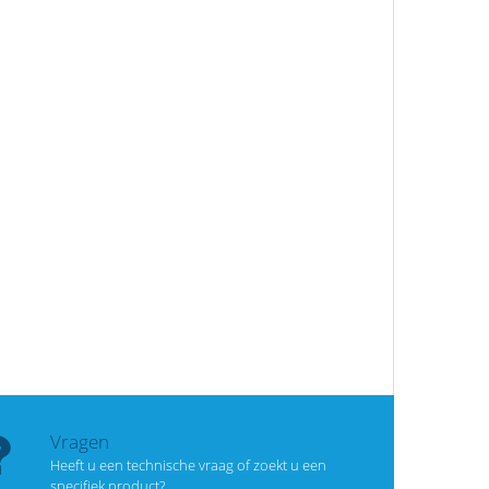
Vragen
Heeft u een technische vraag of zoekt u een
specifiek product?