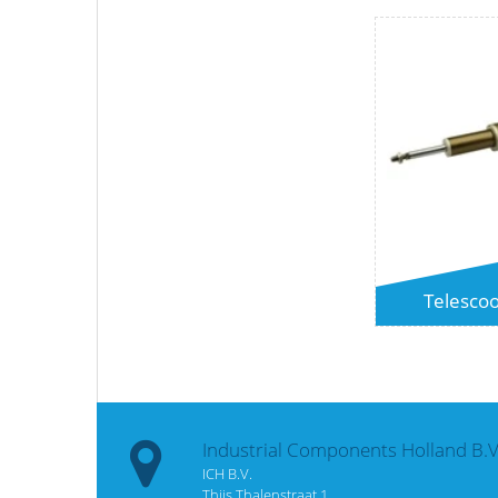
Telescoo
Industrial Components Holland B.V
ICH B.V.
Thijs Thalenstraat 1