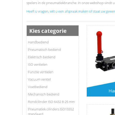
spelers in de pneumatiekbranche. In onze webshop vindt u 3.
Heeft u vragen, wilt u een afspraak maken of staat uw gewenst
Kies categorie
Handbediend
Pneumatisch bediend
Elektrisch bediend
ISO ventielen
Functie ventielen
Vacuum ventiel
Voetbediend
Ha
Mechanisch bediend
Rondcilinder ISO 6432 8-25 mm
Pneumatiek cilinders ISO15552
standaard