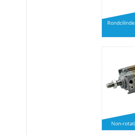
Rondcilinde
Non-rotati