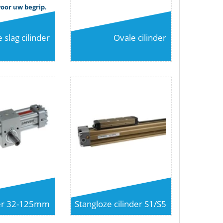
oor uw begrip.
 slag cilinder
Ovale cilinder
der 32-125mm
Stangloze cilinder S1/S5