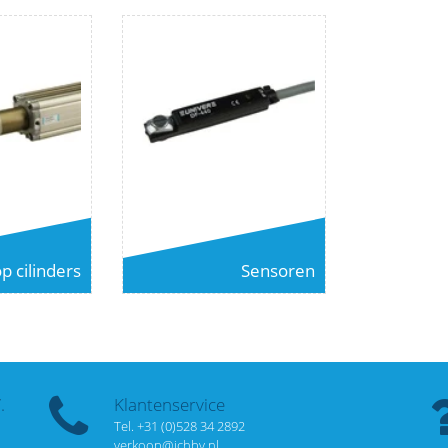
p cilinders
Sensoren
.
Klantenservice
Tel. +31 (0)528 34 2892
verkoop@ichbv.nl