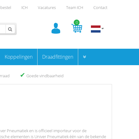
bestel
ICH
Vacatures
Team ICH
Contact
0
Koppelingen
Draadfittingen
✔
orraad
Goede vindbaarheid
er Pneumatiek en is officieel importeur voor de
ogische elementen is Univer Pneumatiek één van de bekende