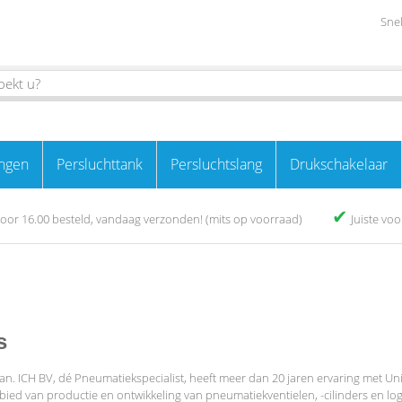
Snel
ngen
Persluchttank
Persluchtslang
Drukschakelaar
✔
oor 16.00 besteld, vandaag verzonden! (mits op voorraad)
Juiste vo
s
. ICH BV, dé Pneumatiekspecialist, heeft meer dan 20 jaren ervaring met Univ
bied van productie en ontwikkeling van pneumatiekventielen, -cilinders en l