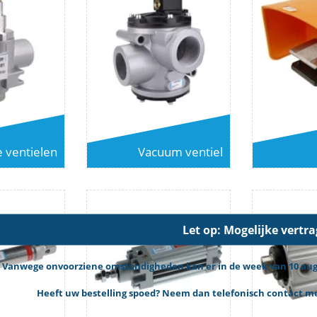
e ventielen
Vacuum ventiel
Let op: Mogelijke vertr
Vanwege onvoorziene omstandigheden kan er in de week van 10 augus
Heeft uw bestelling spoed? Neem dan telefonisch contact met