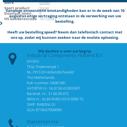
Merk
Goyen
Soort product
Spoel
Vanwege onvoorziene omstandigheden kan er in de week van 10
Doorlaat (mm)
0
augustus enige vertraging ontstaan in de verwerking van uw
HS Goederencode
74122000
bestelling.
Heeft uw bestelling spoed? Neem dan telefonisch contact met
ons op, zodat wij kunnen zoeken naar de snelste oplossing.
Wij danken u voor uw begrip.
Industrial Components Holland B.V.
ICH B.V.
Thijs Thalenstraat 1
NL-7913 ZX Hollandscheveld
The Netherlands
KvK-nummer: 04081981
VAT/BTW nr.: NL8158.43.859.B01
Bankrek. nr.: 31.66.09.072
IBAN nr.: NL89 RABO 0316 6090 72
SWIF: RABONL2U
GLN: 8718427000009
Klantenservice