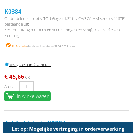
K0384
Onderdelenset pilot VITON Goyen 1/8'' tbv CA/RCA MM-serie (M1167B)
bestaande uit:
Kernbehuizing met kern en veer, O-ringen en schijf, 3 schroefjes en
klemring.
EU Magazijn
Geschatte leverdatum 29-08-2026 t.t.v.v.
voeg toe aan favorieten
€ 45,66
ex
Aantal
in winkelwagen
Artikeldetails K0384
Let op: Mogelijke vertraging in orderverwerking
Flow
0