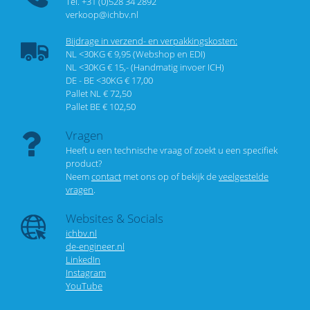
Tel. +31 (0)528 34 2892
verkoop@ichbv.nl
Bijdrage in verzend- en verpakkingskosten:
NL <30KG € 9,95 (Webshop en EDI)
NL <30KG € 15,- (Handmatig invoer ICH)
DE - BE <30KG € 17,00
Pallet NL € 72,50
Pallet BE € 102,50
Vragen
Heeft u een technische vraag of zoekt u een specifiek
product?
Neem
contact
met ons op of bekijk de
veelgestelde
vragen
.
Websites & Socials
ichbv.nl
de-engineer.nl
LinkedIn
Instagram
YouTube