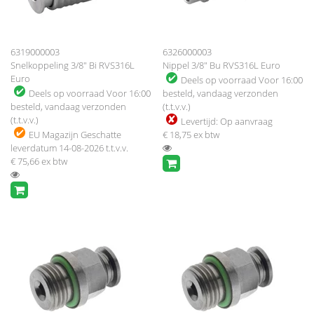
6319000003
6326000003
Snelkoppeling 3/8" Bi RVS316L
Nippel 3/8" Bu RVS316L Euro
Euro
Deels op voorraad
Voor 16:00
Deels op voorraad
Voor 16:00
besteld, vandaag verzonden
besteld, vandaag verzonden
(t.t.v.v.)
(t.t.v.v.)
Levertijd:
Op aanvraag
EU Magazijn
Geschatte
€ 18,75
ex btw
leverdatum 14-08-2026 t.t.v.v.
€ 75,66
ex btw