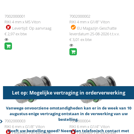
7002000001
7002000002
RIKI 4 mm x M5 Viton
RIKI 4 mm x G1/8" Viton
Levertijd:
Op aanvraag
EU Magazijn
Geschatte
€ 2,97
ex btw
leverdatum 25-08-2026 t.t.v.v.
€ 3,01
ex btw
Let op: Mogelijke vertraging in orderverwerking
Vanwege onvoorziene omstandigheden kan er in de week van 10
augustus enige vertraging ontstaan in de verwerking van uw
bestelling.
7002000003
7002000004
RIKI 6 mm x G1/8" Viton
RIKI 6 mm x G1/4" Viton
Heeft uw bestelling spoed? Neem dan telefonisch contact met
Levertijd:
Op aanvraag
Levertijd:
Op aanvraag