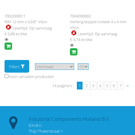
7002000011
7004000002
RIKI 12 mm x G3/8" Viton
Verleng koppel-insteek 4 x 4 mm
Viton
Levertijd:
Op aanvraag
€ 5,88
ex btw
Levertijd:
Op aanvraag
€ 4,74
ex btw
Filters
toon vervallen producten
»
14 pagina's -
1
2
3
4
5
6
7
Industrial Components Holland B.V.
ICH B.V.
Thijs Thalenstraat 1