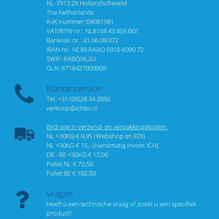
NL-7913 ZX Hollandscheveld
The Netherlands
KvK-nummer: 04081981
VAT/BTW nr.: NL8158.43.859.B01
Bankrek. nr.: 31.66.09.072
IBAN nr.: NL89 RABO 0316 6090 72
SWIF: RABONL2U
GLN: 8718427000009
Klantenservice
Tel. +31 (0)528 34 2892
verkoop@ichbv.nl
Bijdrage in verzend- en verpakkingskosten:
NL <30KG € 9,95 (Webshop en EDI)
NL <30KG € 15,- (Handmatig invoer ICH)
DE - BE <30KG € 17,00
Pallet NL € 72,50
Pallet BE € 102,50
Vragen
Heeft u een technische vraag of zoekt u een specifiek
product?