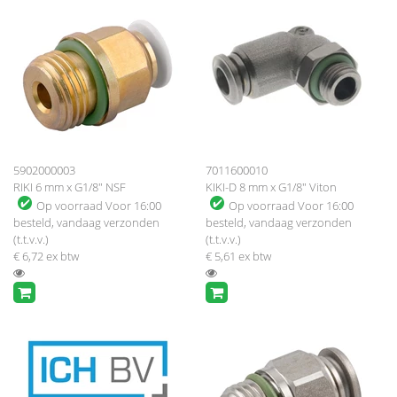
5902000003
7011600010
RIKI 6 mm x G1/8" NSF
KIKI-D 8 mm x G1/8" Viton
Op voorraad
Voor 16:00
Op voorraad
Voor 16:00
besteld, vandaag verzonden
besteld, vandaag verzonden
(t.t.v.v.)
(t.t.v.v.)
€ 6,72
ex btw
€ 5,61
ex btw