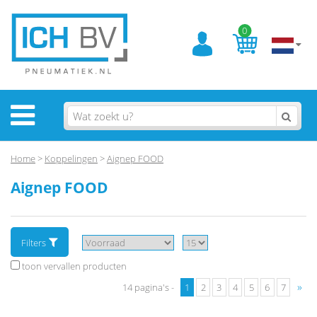
0
Home
>
Koppelingen
>
Aignep FOOD
Aignep FOOD
Filters
toon vervallen producten
»
14 pagina's -
1
2
3
4
5
6
7