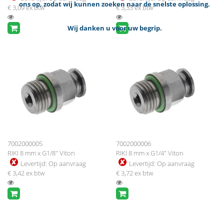
ons op, zodat wij kunnen zoeken naar de snelste oplossing.
€ 3,09
ex btw
€ 3,33
ex btw
Wij danken u voor uw begrip.
7002000005
7002000006
RIKI 8 mm x G1/8" Viton
RIKI 8 mm x G1/4" Viton
Levertijd:
Op aanvraag
Levertijd:
Op aanvraag
€ 3,42
ex btw
€ 3,72
ex btw