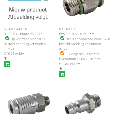
6250000440500
6002000011
R1/2'' Knie nippel RVS 316
RVS RIKI 4mm x M5 FKM
Op voorraad
Voor 16:00
Deels op voorraad
Voor 16:00
besteld, vandaag verzonden
besteld, vandaag verzonden
(t.t.v.v.)
(t.t.v.v.)
€ 49,92
ex btw
EU Magazijn
Geschatte
leverdatum 16-08-2026 t.t.v.v.
€ 24,82
ex btw