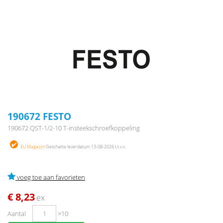
190672 FESTO
190672 QST-1/2-10 T-insteekschroefkoppeling
EU Magazijn
Geschatte leverdatum 13-08-2026 t.t.v.v.
voeg toe aan favorieten
€ 8,23
ex
Aantal
×10