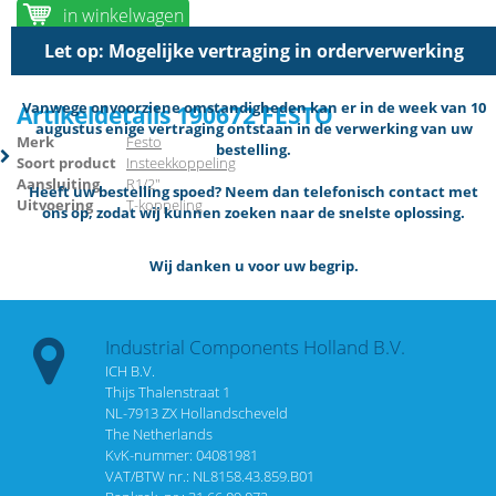
in winkelwagen
Let op: Mogelijke vertraging in orderverwerking
Vanwege onvoorziene omstandigheden kan er in de week van 10
Artikeldetails 190672 FESTO
augustus enige vertraging ontstaan in de verwerking van uw
Merk
Festo
bestelling.
Soort product
Insteekkoppeling
Aansluiting
R1/2"
Heeft uw bestelling spoed? Neem dan telefonisch contact met
Uitvoering
T-koppeling
ons op, zodat wij kunnen zoeken naar de snelste oplossing.
Wij danken u voor uw begrip.
Industrial Components Holland B.V.
ICH B.V.
Thijs Thalenstraat 1
NL-7913 ZX Hollandscheveld
The Netherlands
KvK-nummer: 04081981
VAT/BTW nr.: NL8158.43.859.B01