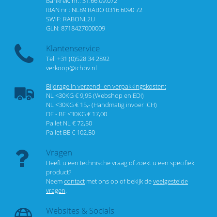
Bankrek. nr.: 31.66.09.072
IBAN nr.: NL89 RABO 0316 6090 72
SWIF: RABONL2U
GLN: 8718427000009
Klantenservice
Tel. +31 (0)528 34 2892
verkoop@ichbv.nl
Bijdrage in verzend- en verpakkingskosten:
NL <30KG € 9,95 (Webshop en EDI)
NL <30KG € 15,- (Handmatig invoer ICH)
DE - BE <30KG € 17,00
Pallet NL € 72,50
Pallet BE € 102,50
Vragen
Heeft u een technische vraag of zoekt u een specifiek
product?
Neem
contact
met ons op of bekijk de
veelgestelde
vragen
.
Websites & Socials