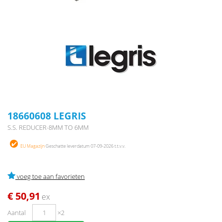
18660608 LEGRIS
S.S. REDUCER-8MM TO 6MM
EU Magazijn
Geschatte leverdatum 07-09-2026 t.t.v.v.
voeg toe aan favorieten
€ 50,91
ex
Aantal
×2