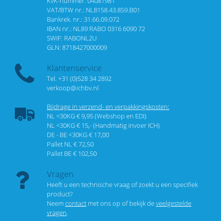
KvK-nummer: 04081981
VAT/BTW nr.: NL8158.43.859.B01
Bankrek. nr.: 31.66.09.072
IBAN nr.: NL89 RABO 0316 6090 72
SWIF: RABONL2U
GLN: 8718427000009
Klantenservice
Tel. +31 (0)528 34 2892
verkoop@ichbv.nl
Bijdrage in verzend- en verpakkingskosten:
NL <30KG € 9,95 (Webshop en EDI)
NL <30KG € 15,- (Handmatig invoer ICH)
DE - BE <30KG € 17,00
Pallet NL € 72,50
Pallet BE € 102,50
Vragen
Heeft u een technische vraag of zoekt u een specifiek
product?
Neem
contact
met ons op of bekijk de
veelgestelde
vragen
.