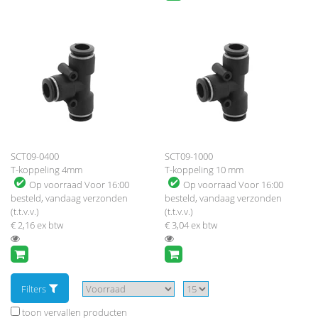
SCT09-0400
SCT09-1000
T-koppeling 4mm
T-koppeling 10 mm
Op voorraad
Voor 16:00
Op voorraad
Voor 16:00
besteld, vandaag verzonden
besteld, vandaag verzonden
(t.t.v.v.)
(t.t.v.v.)
€ 2,16
ex btw
€ 3,04
ex btw
Filters
toon vervallen producten