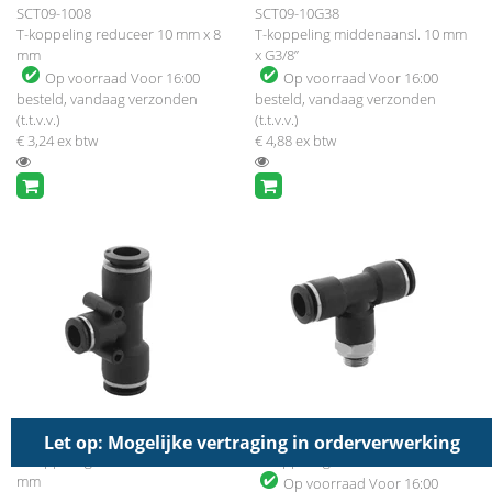
SCT09-1008
SCT09-10G38
T-koppeling reduceer 10 mm x 8
T-koppeling middenaansl. 10 mm
mm
x G3/8”
Op voorraad
Voor 16:00
Op voorraad
Voor 16:00
besteld, vandaag verzonden
besteld, vandaag verzonden
(t.t.v.v.)
(t.t.v.v.)
€ 3,24
ex btw
€ 4,88
ex btw
SCT09-1210
SCT09-06G14
Let op: Mogelijke vertraging in orderverwerking
T-koppeling reduceer 12 mm x 10
T-koppeling 6mm x G1/4"
mm
Op voorraad
Voor 16:00