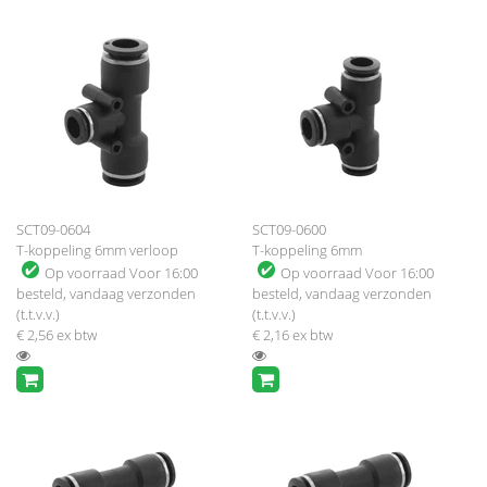
SCT09-0604
SCT09-0600
T-koppeling 6mm verloop
T-koppeling 6mm
Op voorraad
Voor 16:00
Op voorraad
Voor 16:00
besteld, vandaag verzonden
besteld, vandaag verzonden
(t.t.v.v.)
(t.t.v.v.)
€ 2,56
ex btw
€ 2,16
ex btw