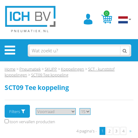
0
Home
>
Pneumatiek
>
SKUPP
>
Koppelingen
>
SCT - kunststof
koppelingen
>
SCT09 Tee koppeling
SCT09 Tee koppeling
Filters
toon vervallen producten
»
4 pagina's -
1
2
3
4