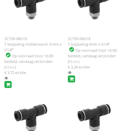
SCT09-08G18
SCT09-06G18
T-koppeling middenaansl. 8 mm x
T-koppeling 6mm x G1/8"
G1/8”
Op voorraad
Voor 16:00
Op voorraad
Voor 16:00
besteld, vandaag verzonden
besteld, vandaag verzonden
(t.t.v.v.)
(t.t.v.v.)
€ 3,28
ex btw
€ 3,72
ex btw