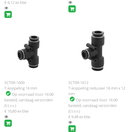
€ 4,12
ex btw
SCT09-1600
SCT09-1612
T-koppeling 16 mm
T-koppeling reduceer 16 mm x 12
mm
Op voorraad
Voor 16:00
besteld, vandaag verzonden
Op voorraad
Voor 16:00
(t.t.v.v.)
besteld, vandaag verzonden
€ 10,80
ex btw
(t.t.v.v.)
€ 9,48
ex btw