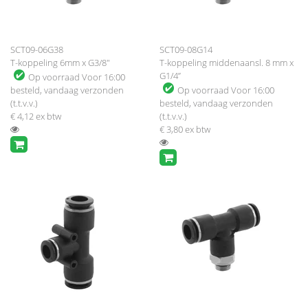
SCT09-06G38
SCT09-08G14
T-koppeling 6mm x G3/8"
T-koppeling middenaansl. 8 mm x
G1/4”
Op voorraad
Voor 16:00
besteld, vandaag verzonden
Op voorraad
Voor 16:00
(t.t.v.v.)
besteld, vandaag verzonden
€ 4,12
ex btw
(t.t.v.v.)
€ 3,80
ex btw