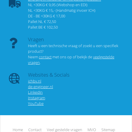
NL <30KG € 9,95 (Webshop en EDI)
NL <30KG € 15,- (Handmatig invoer ICH)
DE - BE <30KG € 17,00
Pallet NL € 72,50
Pallet BE € 102,50
Vragen
Heeft u een technische vraag of zoekt u een specifiek
product?
Neem
contact
met ons op of bekijk de
veelgestelde
vragen
.
Websites & Socials
ichbv.nl
de-engineer.nl
LinkedIn
Instagram
YouTube
Home
Contact
Veel gestelde vragen
MVO
Sitemap