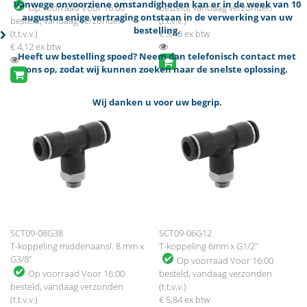
Vanwege onvoorziene omstandigheden kan er in de week van 10
Op voorraad
Voor 16:00
besteld, vandaag verzonden
augustus enige vertraging ontstaan in de verwerking van uw
besteld, vandaag verzonden
(t.t.v.v.)
bestelling.
(t.t.v.v.)
€ 3,48
ex btw
€ 4,12
ex btw
Heeft uw bestelling spoed? Neem dan telefonisch contact met
ons op, zodat wij kunnen zoeken naar de snelste oplossing.
Wij danken u voor uw begrip.
SCT09-08G38
SCT09-06G12
T-koppeling middenaansl. 8 mm x
T-koppeling 6mm x G1/2"
G3/8”
Op voorraad
Voor 16:00
Op voorraad
Voor 16:00
besteld, vandaag verzonden
besteld, vandaag verzonden
(t.t.v.v.)
(t.t.v.v.)
€ 5,84
ex btw