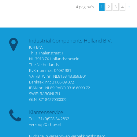
»
4 pagina's -
1
2
3
4
Industrial Components Holland B.V.
ICH B.V.
Thijs Thalenstraat 1
NL-7913 ZX Hollandscheveld
The Netherlands
KvK-nummer: 04081981
VAT/BTW nr.: NL8158.43.859.B01
Bankrek. nr.: 31.66.09.072
IBAN nr.: NL89 RABO 0316 6090 72
SWIF: RABONL2U
GLN: 8718427000009
Klantenservice
Tel. +31 (0)528 34 2892
verkoop@ichbv.nl
Bijdrage in verzend- en verpakkingskosten: