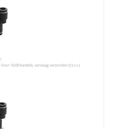
m
d
Voor 16:00 besteld, vandaag verzonden (t.t.v.v.)