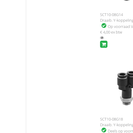
SCT10-08G14
Draaib. Y-koppelin
Op voorraad
V
€ 4,00
ex btw
SCT10-08G18
Draaib. Y-koppelin
Deels op voor