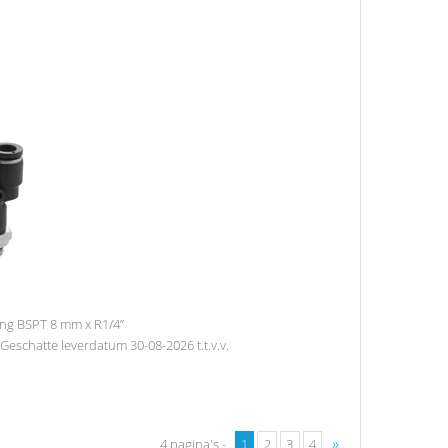
ing BSPT 8 mm x R1/4”
Geschatte leverdatum 30-08-2026 t.t.v.v.
»
4 pagina's -
1
2
3
4