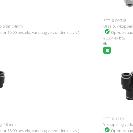
SCT10-06G18
oop 6mm x4mm
Draaib. Y-koppel
oor 16:00 besteld, vandaag verzonden (t.t.v.v.)
Op voorraa
€ 3,84
ex btw
SCT10-1210
ng- 16 mm
Y-koppeling ver
oor 16:00 besteld, vandaag verzonden (t.t.v.v.)
Op voorraa