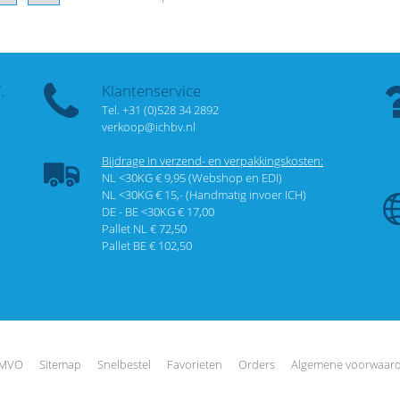
.
Klantenservice
Tel. +31 (0)528 34 2892
verkoop@ichbv.nl
Bijdrage in verzend- en verpakkingskosten:
NL <30KG € 9,95 (Webshop en EDI)
NL <30KG € 15,- (Handmatig invoer ICH)
DE - BE <30KG € 17,00
Pallet NL € 72,50
Pallet BE € 102,50
MVO
Sitemap
Snelbestel
Favorieten
Orders
Algemene voorwaar