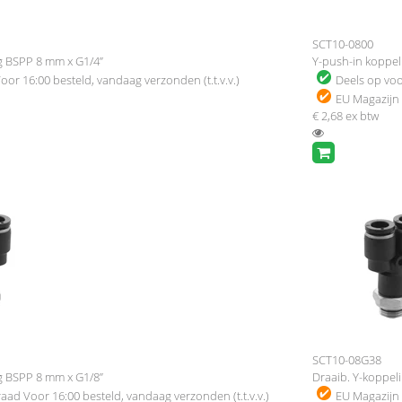
SCT10-0800
g BSPP 8 mm x G1/4”
Y-push-in koppe
oor 16:00 besteld, vandaag verzonden (t.t.v.v.)
Deels op vo
EU Magazijn
€ 2,68
ex btw
SCT10-08G38
g BSPP 8 mm x G1/8”
Draaib. Y-koppel
raad
Voor 16:00 besteld, vandaag verzonden (t.t.v.v.)
EU Magazijn