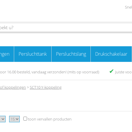
Snel
ngen
Persluchttank
Persluchtslang
Drukschakelaar
✔
oor 16.00 besteld, vandaag verzonden! (mits op voorraad)
Juiste vo
tof koppelingen
>
SCT10 Y-koppeling
toon vervallen producten