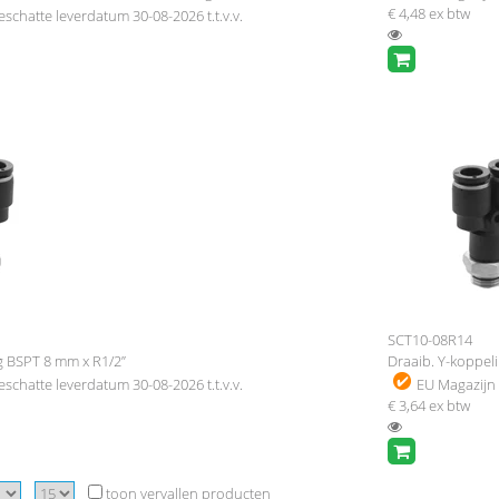
€ 4,48
ex btw
eschatte leverdatum 30-08-2026 t.t.v.v.
SCT10-08R14
g BSPT 8 mm x R1/2”
Draaib. Y-koppel
eschatte leverdatum 30-08-2026 t.t.v.v.
EU Magazijn
€ 3,64
ex btw
toon vervallen producten