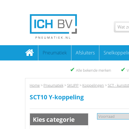
Pneumatiek
Afsluiters
Snelkoppeli
✔
✔
Alle bekende merken
V
Home
>
Pneumatiek
>
SKUPP
>
Koppelingen
>
SCT - kunsts
SCT10 Y-koppeling
Kies categorie