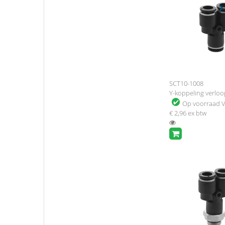
SCT10-1008
Y-koppeling verlo
Op voorraad
V
€ 2,96
ex btw