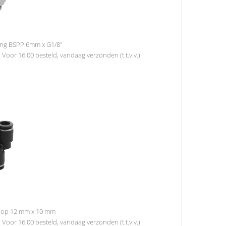
ing BSPP 6mm x G1/8"
d
Voor 16:00 besteld, vandaag verzonden (t.t.v.v.)
loop 12 mm x 10 mm
d
Voor 16:00 besteld, vandaag verzonden (t.t.v.v.)