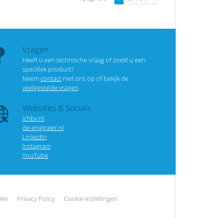
Vragen
Heeft u een technische vraag of zoekt u een
specifiek product?
Neem
contact
met ons op of bekijk de
veelgestelde vragen
.
Websites & Socials
ichbv.nl
de-engineer.nl
LinkedIn
Instagram
YouTube
den
Privacy Policy
Cookie-instellingen