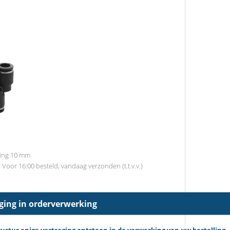
ling 10 mm
d
Voor 16:00 besteld, vandaag verzonden (t.t.v.v.)
aging in orderverwerking
tus enige vertraging ontstaan in de verwerking van uw bestelling.