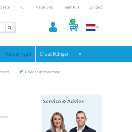
bestel
ICH
Vacatures
Team ICH
Contact
0
Koppelingen
Draadfittingen
✔
orraad
Goede vindbaarheid
Service & Advies
t.t.v.v.