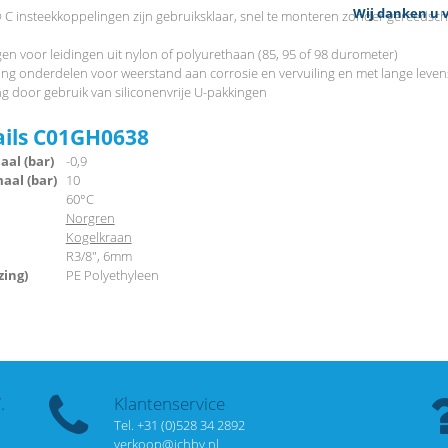
Wij danken u v
 C insteekkoppelingen zijn gebruiksklaar, snel te monteren zonder gereeds
en voor leidingen uit nylon of polyurethaan (85, 95 of 98 durometer)
ing onderdelen voor weerstand aan corrosie en vervuiling en met lange leve
ing door gebruik van siliconenvrije U-pakkingen
ails C01GH0638
al (bar)
-0,9
al (bar)
10
60°C
Norgren
Kogelkraan
R3/8", 6mm
zing)
PE Polyethyleen
.
Klantenservice
Tel. +31 (0)528 34 2892
verkoop@ichbv.nl