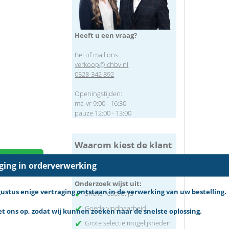
Heeft u een vraag?
Bel of mail ons:
verkoop@ichbv.nl
0528-342 892
Openingstijden:
ma-vr 9:00 - 16:30
pauze 12:00 - 13:00
Waarom kiest de klant
voor pneumatiek.nl
winkelwagen
aging in orderverwerking
Onderzoek wijst uit:
tus enige vertraging ontstaan in de verwerking van uw bestelling.
✔
Snelle reactietijd
✔
Goede vindbaarheid
 ons op, zodat wij kunnen zoeken naar de snelste oplossing.
✔
Grote selectie mogelijkheden