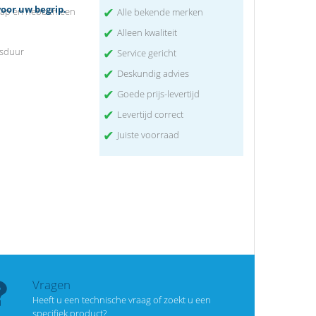
oor uw begrip.
✔
chap en hebben een
Alle bekende merken
✔
Alleen kwaliteit
✔
nsduur
Service gericht
✔
Deskundig advies
✔
Goede prijs-levertijd
✔
Levertijd correct
✔
Juiste voorraad
Vragen
Heeft u een technische vraag of zoekt u een
specifiek product?