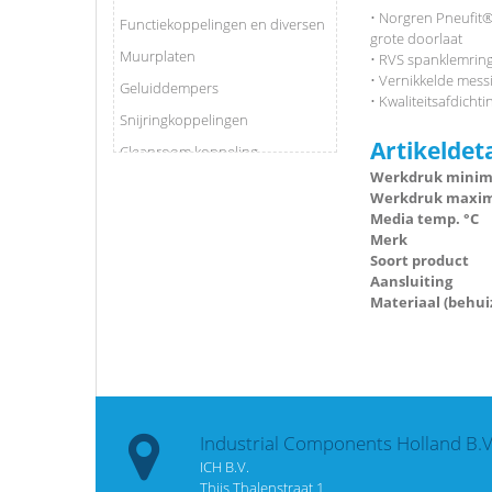
• Norgren Pneufit®
Functiekoppelingen en diversen
grote doorlaat
Muurplaten
• RVS spanklemring
• Vernikkelde mess
Geluiddempers
• Kwaliteitsafdicht
Snijringkoppelingen
Artikeldet
Cleanroom koppeling
Werkdruk minima
Verdeelblokken
Werkdruk maxima
Slangenklemmen
Media temp. °C
Merk
Afdichtingen
Soort product
KIWA en GASTEC Knelfitting
Aansluiting
Materiaal (behui
Itap fittingen
Terugslagventiel
Perslucht leidingsysteem
Industrial Components Holland B.V
ICH B.V.
Thijs Thalenstraat 1