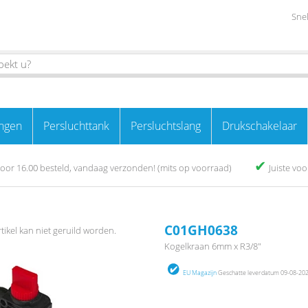
Snel
ngen
Persluchttank
Persluchtslang
Drukschakelaar
✔
oor 16.00 besteld, vandaag verzonden! (mits op voorraad)
Juiste vo
C01GH0638
rtikel kan niet geruild worden.
Kogelkraan 6mm x R3/8"
EU Magazijn
Geschatte leverdatum 09-08-2026 