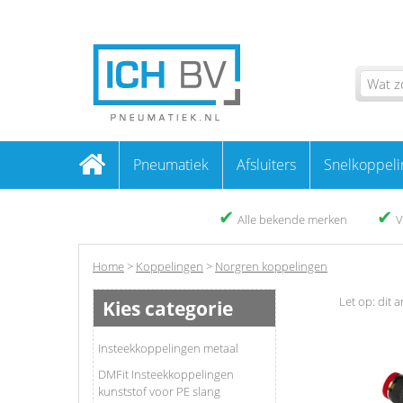
Pneumatiek
Afsluiters
Snelkoppeli
✔
✔
Alle bekende merken
V
Home
>
Koppelingen
>
Norgren koppelingen
Let op: dit a
Kies categorie
Insteekkoppelingen metaal
DMFit Insteekkoppelingen
kunststof voor PE slang