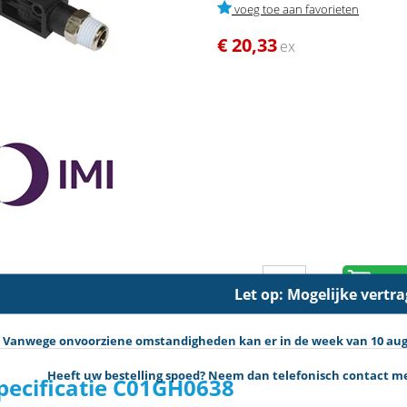
voeg toe aan favorieten
€ 20,33
ex
in 
Aantal
Let op: Mogelijke vertr
Vanwege onvoorziene omstandigheden kan er in de week van 10 augus
Heeft uw bestelling spoed? Neem dan telefonisch contact met
pecificatie C01GH0638