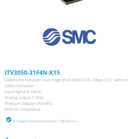
ITV3050-31F4N-X15
Elektrische reduceer voor hoge druk 24Vdc 0.05-10bar G1/2" without
cable connector
Input Signal 0-10Vdc
Analog output 1-5Vdc
Pressure Display Unit MPa
With CE compliance
EU Magazijn
Geschatte leverdatum 11-08-2026 t.t.v.v.