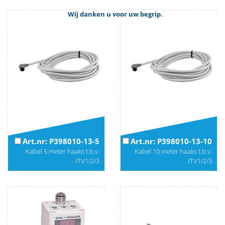
Wij danken u voor uw begrip.
Art.nr: P398010-13-5
Art.nr: P398010-13-10
Kabel 5 meter haaks t.b.v.
Kabel 10 meter haaks t.b.v.
ITV1/2/3
ITV1/2/3