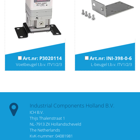
Art.nr: P3020114
Art.nr: INI-398-0-6
Voetbeugel t.b.v. ITV1/2/3
L-beugel t.b.v. ITV1/2/3
Industrial Components Holland B.V.
ICH B.V.
Thijs Thalenstraat 1
NL-7913 ZX Hollandscheveld
The Netherlands
KvK-nummer: 04081981