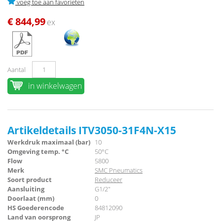
voeg toe aan favorieten
€ 844,99
ex
Aantal
in winkelwagen
Artikeldetails ITV3050-31F4N-X15
Werkdruk maximaal (bar)
10
Omgeving temp. °C
50°C
Flow
5800
Merk
SMC Pneumatics
Soort product
Reduceer
Aansluiting
G1/2"
Doorlaat (mm)
0
HS Goederencode
84812090
Land van oorsprong
JP