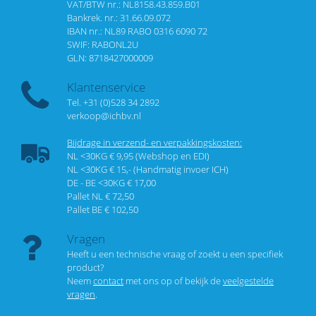
VAT/BTW nr.: NL8158.43.859.B01
Bankrek. nr.: 31.66.09.072
IBAN nr.: NL89 RABO 0316 6090 72
SWIF: RABONL2U
GLN: 8718427000009
Klantenservice
Tel. +31 (0)528 34 2892
verkoop@ichbv.nl
Bijdrage in verzend- en verpakkingskosten:
NL <30KG € 9,95 (Webshop en EDI)
NL <30KG € 15,- (Handmatig invoer ICH)
DE - BE <30KG € 17,00
Pallet NL € 72,50
Pallet BE € 102,50
Vragen
Heeft u een technische vraag of zoekt u een specifiek
product?
Neem
contact
met ons op of bekijk de
veelgestelde
vragen
.