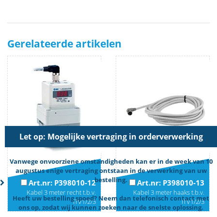
Gerelateerde artikelen
Let op: Mogelijke vertraging in orderverwerking
Vanwege onvoorziene omstandigheden kan er in de week van 10
augustus enige vertraging ontstaan in de verwerking van uw
bestelling.
Art.nr: P398010-12
Art.nr: P398010-13
Kabel 3 meter recht t.b.v.
Kabel 3 meter haaks t.b.v.
Heeft uw bestelling spoed? Neem dan telefonisch contact met
ITV1/2/3
ITV1/2/3
ons op, zodat wij kunnen zoeken naar de snelste oplossing.