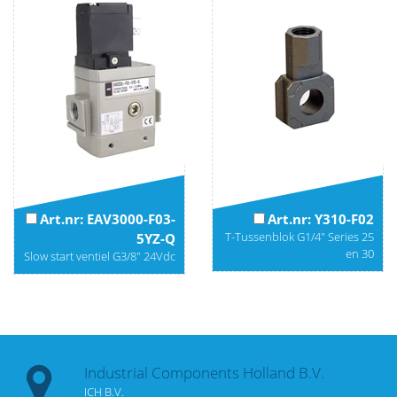
Art.nr: EAV3000-F03-
Art.nr: Y310-F02
T-Tussenblok G1/4" Series 25
5YZ-Q
en 30
Slow start ventiel G3/8" 24Vdc
Industrial Components Holland B.V.
ICH B.V.