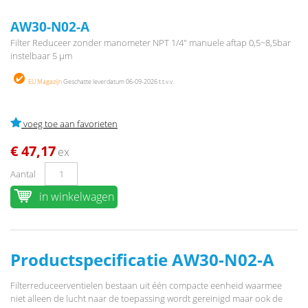
AW30-N02-A
Filter Reduceer zonder manometer NPT 1/4" manuele aftap 0,5~8,5bar
instelbaar 5 µm
EU Magazijn
Geschatte leverdatum 06-09-2026 t.t.v.v.
voeg toe aan favorieten
€ 47,17
ex
Aantal
in winkelwagen
Productspecificatie AW30-N02-A
Filterreduceerventielen bestaan uit één compacte eenheid waarmee
niet alleen de lucht naar de toepassing wordt gereinigd maar ook de