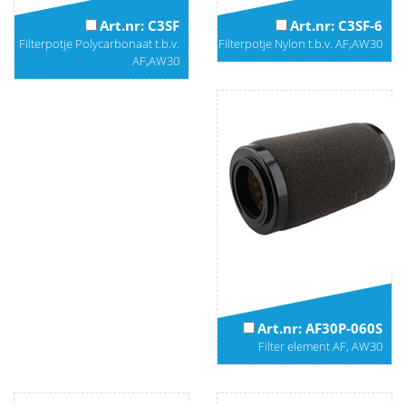
Art.nr: C3SF
Art.nr: C3SF-6
Filterpotje Polycarbonaat t.b.v.
Filterpotje Nylon t.b.v. AF,AW30
AF,AW30
Art.nr: AF30P-060S
Filter element AF, AW30