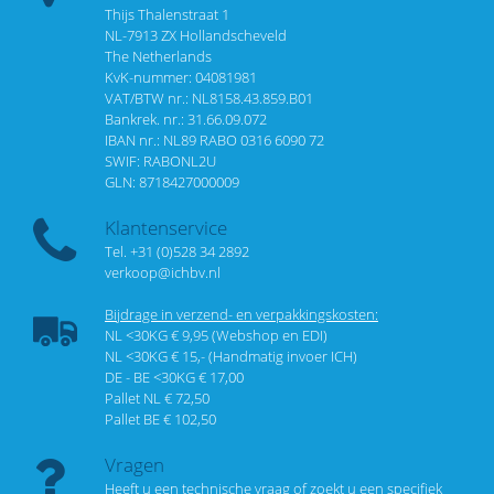
Thijs Thalenstraat 1
NL-7913 ZX Hollandscheveld
The Netherlands
KvK-nummer: 04081981
VAT/BTW nr.: NL8158.43.859.B01
Bankrek. nr.: 31.66.09.072
IBAN nr.: NL89 RABO 0316 6090 72
SWIF: RABONL2U
GLN: 8718427000009
Klantenservice
Tel. +31 (0)528 34 2892
verkoop@ichbv.nl
Bijdrage in verzend- en verpakkingskosten:
NL <30KG € 9,95 (Webshop en EDI)
NL <30KG € 15,- (Handmatig invoer ICH)
DE - BE <30KG € 17,00
Pallet NL € 72,50
Pallet BE € 102,50
Vragen
Heeft u een technische vraag of zoekt u een specifiek