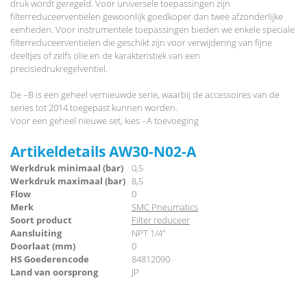
druk wordt geregeld. Voor universele toepassingen zijn
filterreduceerventielen gewoonlijk goedkoper dan twee afzonderlijke
eenheden. Voor instrumentele toepassingen bieden we enkele speciale
filterreduceerventielen die geschikt zijn voor verwijdering van fijne
deeltjes of zelfs olie en de karakteristiek van een
precisiedrukregelventiel.
De –B is een geheel vernieuwde serie, waarbij de accessoires van de
series tot 2014 toegepast kunnen worden.
Voor een geheel nieuwe set, kies –A toevoeging
Artikeldetails AW30-N02-A
Werkdruk minimaal (bar)
0,5
Werkdruk maximaal (bar)
8,5
Flow
0
Merk
SMC Pneumatics
Soort product
Filter reduceer
Aansluiting
NPT 1/4"
Doorlaat (mm)
0
HS Goederencode
84812090
Land van oorsprong
JP