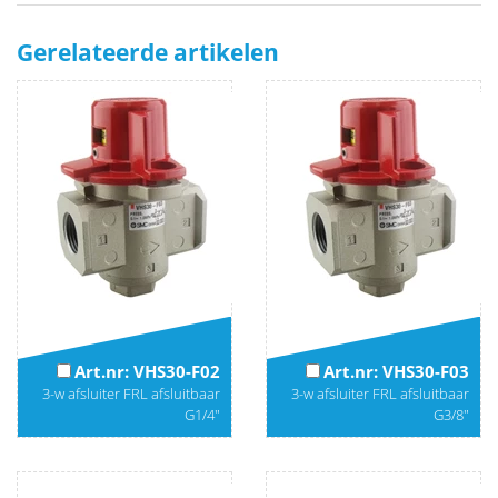
Gerelateerde artikelen
Art.nr: VHS30-F02
Art.nr: VHS30-F03
3-w afsluiter FRL afsluitbaar
3-w afsluiter FRL afsluitbaar
G1/4"
G3/8"