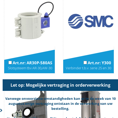
Art.nr: AR30P-580AS
Art.nr: Y300
Slotsysteem tbv AR-30,AW-30
Verbinder t.b.v. serie 25 en 30
Let op: Mogelijke vertraging in orderverwerking
Vanwege onvoorziene omstandigheden kan er in de week van 10
augustus enige vertraging ontstaan in de verwerking van uw
bestelling.