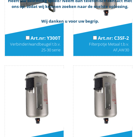
Heeft uw bestelling spoed? Neem dan telefonisch contact met
ons op, zodat wij kunnen zoeken naar de snelste oplossing.
Wij danken u voor uw begrip.
Art.nr: Y300T
Art.nr: C3SF-2
Verbinder/wandbeugel t.b.v.
Filterpotje Metaal t.b.v.
25-30 serie
AF,AW30